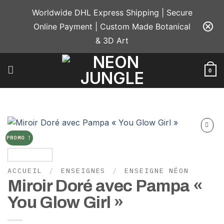
Passer
Worldwide DHL Express Shipping | Secure
au
Online Payment | Custom Made Botanical
contenu
& 3D Art
0
PROMO !
Add to
wishlist
ACCUEIL
/
ENSEIGNES
/
ENSEIGNE NÉON
Miroir Doré avec Pampa «
You Glow Girl »