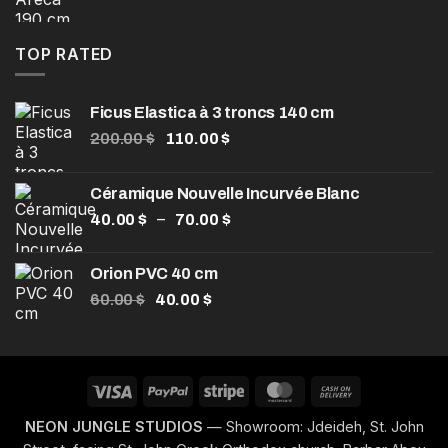
prix
prix
initial
actuel
était :
est :
TOP RATED
120.00 $.
85.00 $.
Ficus Elastica à 3 troncs 140 cm
Le
Le
200.00
$
110.00
$
prix
prix
initial
actuel
Céramique Nouvelle Incurvée Blanc
était :
est :
Plage
–
40.00
$
200.00 $.
70.00
$
110.00 $.
de
prix :
Orion PVC 40 cm
40.00 $
Le
Le
60.00
$
40.00
$
à
prix
prix
70.00 $
initial
actuel
était :
est :
60.00 $.
40.00 $.
Visa
PayPal
Stripe
MasterCard
Cash
On
NEON JUNGLE STUDIOS
— Showroom: Jdeideh, St. John
Delivery