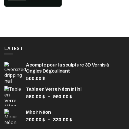
450.00
$
390.00
$
prix
prix
initial
actuel
était :
est :
450.00 $.
390.00 $.
LATEST
Acompte pour la sculpture 3D Vernis à
Ongles Dégoulinant
500.00
$
Table en Verre Néon Infini
Plage
–
580.00
$
990.00
$
de
prix :
Miroir Néon
580.00 $
Plage
–
200.00
$
330.00
$
à
de
990.00 $