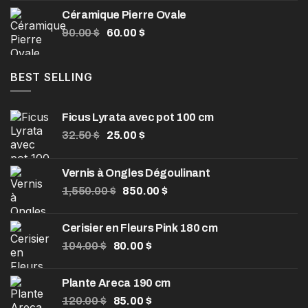
prix :
Céramique Pierre Ovale
200.00 $
Le
Le
90.00
$
60.00
$
à
prix
prix
330.00 $
initial
actuel
était :
est :
BEST SELLING
90.00 $.
60.00 $.
Ficus Lyrata avec pot 100 cm
Le
Le
32.50
$
25.00
$
prix
prix
initial
actuel
Vernis à Ongles Dégoulinant
était :
est :
Le
Le
1,550.00
32.50 $.
$
850.00
25.00 $.
$
prix
prix
initial
actuel
Cerisier en Fleurs Pink 180 cm
était :
est :
Le
Le
104.00
$
80.00
$
1,550.00 $.
850.00 $.
prix
prix
initial
actuel
Plante Areca 190 cm
était :
est :
Le
Le
120.00
$
85.00
$
104.00 $.
80.00 $.