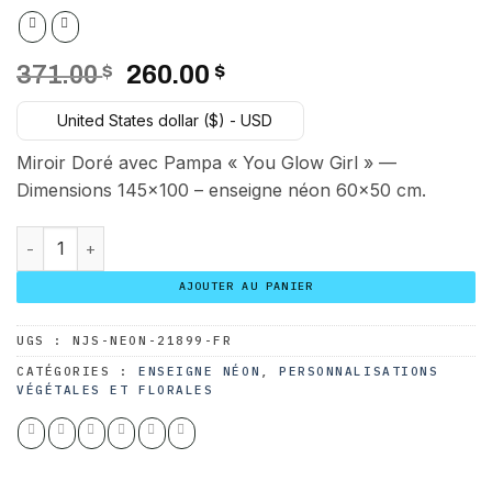
Le
Le
371.00
$
260.00
$
prix
prix
United States dollar ($) - USD
initial
actuel
était :
est :
Miroir Doré avec Pampa « You Glow Girl » —
371.00 $.
260.00 $.
Dimensions 145×100 – enseigne néon 60×50 cm.
quantité de Miroir Doré avec Pampa « You Glow Girl »
AJOUTER AU PANIER
UGS :
NJS-NEON-21899-FR
CATÉGORIES :
ENSEIGNE NÉON
,
PERSONNALISATIONS
VÉGÉTALES ET FLORALES