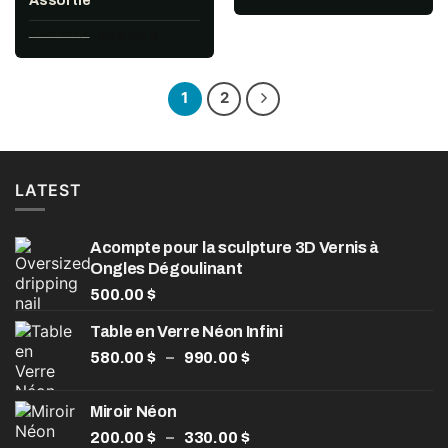
Assortie
prix
prix
initial
actuel
Le
Le
450.00
$
390.00
$
était :
est :
prix
prix
529.00 $.
370.00 $.
initial
actuel
était :
est :
450.00 $.
390.00 $.
1
2
LATEST
Acompte pour la sculpture 3D Vernis à
Ongles Dégoulinant
500.00
$
Table en Verre Néon Infini
Plage
–
580.00
$
990.00
$
de
prix :
Miroir Néon
580.00 $
Plage
–
200.00
$
330.00
$
à