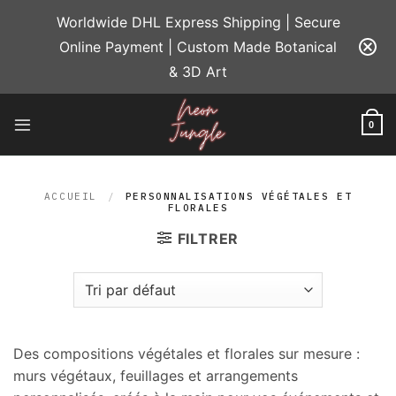
Passer
Worldwide DHL Express Shipping | Secure
au
Online Payment | Custom Made Botanical
contenu
& 3D Art
0
ACCUEIL
/
PERSONNALISATIONS VÉGÉTALES ET
FLORALES
FILTRER
Des compositions végétales et florales sur mesure :
murs végétaux, feuillages et arrangements