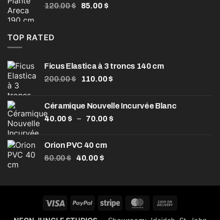
Le
Le
120.00
$
85.00
$
104.00 $.
80.00 $.
prix
prix
initial
actuel
était :
est :
TOP RATED
120.00 $.
85.00 $.
Ficus Elastica à 3 troncs 140 cm
Le
Le
200.00
$
110.00
$
prix
prix
initial
actuel
Céramique Nouvelle Incurvée Blanc
était :
est :
Plage
–
40.00
$
200.00 $.
70.00
$
110.00 $.
de
prix :
Orion PVC 40 cm
40.00 $
Le
Le
60.00
$
40.00
$
à
prix
prix
70.00 $
initial
actuel
était :
est :
60.00 $.
40.00 $.
Visa
PayPal
Stripe
MasterCard
Cash
On