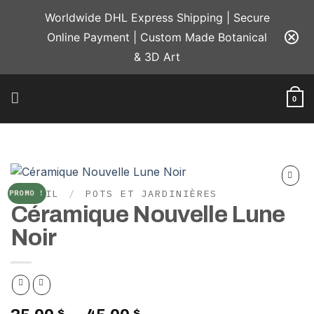
Passer
Worldwide DHL Express Shipping | Secure
au
Online Payment | Custom Made Botanical
contenu
& 3D Art
0
ACCUEIL
/
POTS ET JARDINIÈRES
PROMO !
Add to
Céramique Nouvelle Lune
wishlist
Noir
$
$