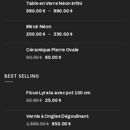
Table en Verre Néon Infini
Plage
–
580.00
$
990.00
$
de
prix :
Miroir Néon
580.00 $
Plage
–
200.00
$
330.00
$
à
de
990.00 $
prix :
Céramique Pierre Ovale
200.00 $
Le
Le
90.00
$
60.00
$
à
prix
prix
330.00 $
initial
actuel
était :
est :
BEST SELLING
90.00 $.
60.00 $.
Ficus Lyrata avec pot 100 cm
Le
Le
32.50
$
25.00
$
prix
prix
initial
actuel
Vernis à Ongles Dégoulinant
était :
est :
Le
Le
1,550.00
32.50 $.
$
850.00
25.00 $.
$
prix
prix