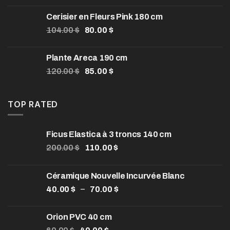
initial
actuel
Cerisier en Fleurs Pink 180 cm
était :
est :
Le
Le
104.00
$
80.00
$
1,550.00 $.
850.00 $.
prix
prix
initial
actuel
Plante Areca 190 cm
était :
est :
Le
Le
120.00
$
85.00
$
104.00 $.
80.00 $.
prix
prix
initial
actuel
était :
est :
TOP RATED
120.00 $.
85.00 $.
Ficus Elastica à 3 troncs 140 cm
Le
Le
200.00
$
110.00
$
prix
prix
initial
actuel
Céramique Nouvelle Incurvée Blanc
était :
est :
Plage
–
40.00
$
200.00 $.
70.00
$
110.00 $.
de
prix :
Orion PVC 40 cm
40.00 $
Le
Le