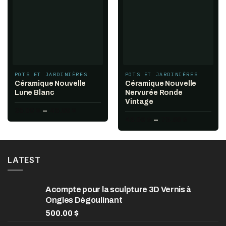
wishlist
wishlist
POTS ET JARDINIÈRES
POTS ET JARDINIÈRES
Céramique Nouvelle
Céramique Nouvelle
Lune Blanc
Nervurée Ronde
Vintage
Plage
35.00
$
–
45.00
$
de
Plage
45.00
$
–
75.00
$
prix :
de
35.00 $
prix :
à
45.00 $
45.00 $
à
75.00 $
LATEST
Acompte pour la sculpture 3D Vernis à
Ongles Dégoulinant
500.00
$