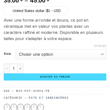
Plage
35.00
–
45.00
de
United States dollar ($) - USD
prix :
35.00 $
Avec une forme arrondie et douce, ce pot en
à
céramique met en valeur vos plantes avec un
45.00 $
caractère raffiné et moderne. Disponible en plusieurs
tailles pour s’adapter à votre espace.
EFFACER
Size
quantité de Céramique Nouvelle Lune Noir
AJOUTER AU PANIER
UGS :
NJS-POT-23836-FR
CATÉGORIE :
POTS ET JARDINIÈRES