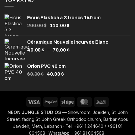
TOP RATED
Ficus Elastica à 3 troncs 140 cm
200.00
$
110.00
$
Céramique Nouvelle Incurvée Blanc
–
40.00
$
70.00
$
Orion PVC 40 cm
60.00
$
40.00
$
NEON JUNGLE STUDIOS
— Showroom: Jdeideh, St. John
Street, facing St. John Greek Orthodox church, Barbar Abou
Jawdeh, Metn, Lebanon · Tel: +961 1 244640 / +961 81
064568 · WhatsApp: +961 81 064568 ·