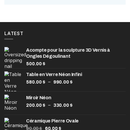
LATEST
Acompte pour la sculpture 3D Vernis à
Ongles Dégoulinant
500.00
$
Table en Verre Néon Infini
–
580.00
$
990.00
$
Miroir Néon
–
200.00
$
330.00
$
Céramique Pierre Ovale
90.00
$
60.00
$