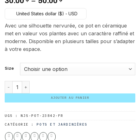
Plage
30.00
–
50.00
de
United States dollar ($) - USD
prix :
30.00 $
Avec une silhouette nervurée, ce pot en céramique
à
met en valeur vos plantes avec un caractère raffiné et
50.00 $
moderne. Disponible en plusieurs tailles pour s’adapter
à votre espace.
Size
quantité de Céramique Nouvelle Nervurée Blanc Mat
AJOUTER AU PANIER
UGS :
NJS-POT-23842-FR
CATÉGORIE :
POTS ET JARDINIÈRES