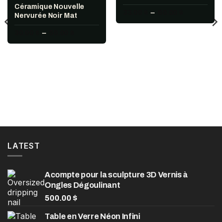
Céramique Nouvelle
Plage
33.00
$
–
60.00
$
Nervurée Noir Mat
de
prix :
Plage
30.00
$
–
50.00
$
33.00 $
de
à
prix :
60.00 $
30.00 $
à
50.00 $
LATEST
Acompte pour la sculpture 3D Vernis à
Ongles Dégoulinant
500.00
$
Table en Verre Néon Infini