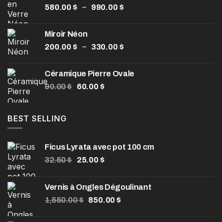
Plage
–
580.00
$
990.00
$
de
prix :
Miroir Néon
580.00 $
Plage
–
200.00
$
330.00
$
à
de
990.00 $
prix :
Céramique Pierre Ovale
200.00 $
Le
Le
90.00
$
60.00
$
à
prix
prix
330.00 $
initial
actuel
était :
est :
BEST SELLING
90.00 $.
60.00 $.
Ficus Lyrata avec pot 100 cm
Le
Le
32.50
$
25.00
$
prix
prix
initial
actuel
Vernis à Ongles Dégoulinant
était :
est :
Le
Le
1,550.00
32.50 $.
$
850.00
25.00 $.
$
prix
prix
initial
actuel