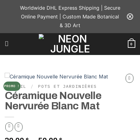
Passer
Worldwide DHL Express Shipping | Secure
au
Online Payment | Custom Made Botanical
contenu
& 3D Art
0
ACCUEIL
/
POTS ET JARDINIÈRES
PROMO !
Add to
Céramique Nouvelle
wishlist
Nervurée Blanc Mat
$
$