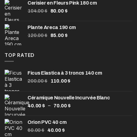
Cerisier en Fleurs Pink 180 cm
était :
est :
Le
Le
104.00
$
80.00
$
1,550.00 $.
850.00 $.
prix
prix
initial
actuel
Plante Areca 190 cm
était :
est :
Le
Le
120.00
$
85.00
$
104.00 $.
80.00 $.
prix
prix
initial
actuel
était :
est :
TOP RATED
120.00 $.
85.00 $.
Ficus Elastica à 3 troncs 140 cm
Le
Le
200.00
$
110.00
$
prix
prix
initial
actuel
Céramique Nouvelle Incurvée Blanc
était :
est :
Plage
–
40.00
$
200.00 $.
70.00
$
110.00 $.
de
prix :
Orion PVC 40 cm
40.00 $
Le
Le
60.00
$
40.00
$
à
prix
prix