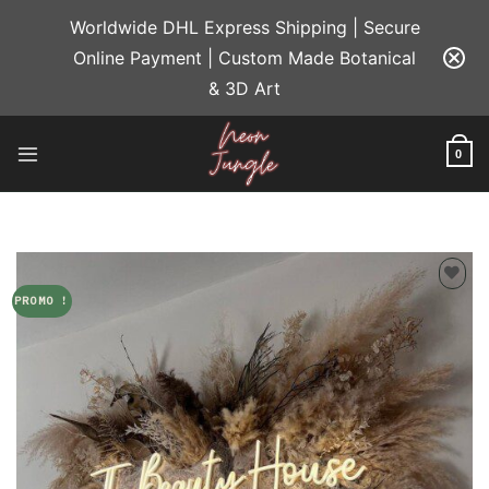
Passer
Worldwide DHL Express Shipping | Secure
au
Online Payment | Custom Made Botanical
contenu
& 3D Art
0
PROMO !
Add to
wishlist