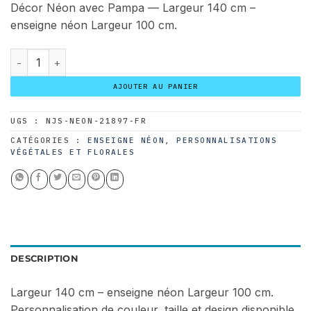
était :
est :
Décor Néon avec Pampa — Largeur 140 cm –
343.00 $.
240.00 $.
enseigne néon Largeur 100 cm.
quantité de Décor Néon avec Pampa
AJOUTER AU PANIER
UGS :
NJS-NEON-21897-FR
CATÉGORIES :
ENSEIGNE NÉON
,
PERSONNALISATIONS
VÉGÉTALES ET FLORALES
DESCRIPTION
Largeur 140 cm – enseigne néon Largeur 100 cm.
Personnalisation de couleur, taille et design disponible.