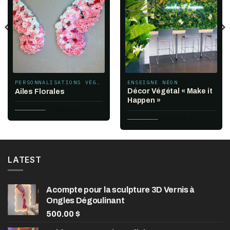
PERSONNALISATIONS VÉGÉTALES ET FLORALES
ENSEIGNE NÉON
Décor Végétal « Make it
Ailes Florales
Happen »
Le
Le
329.00
$
230.00
$
prix
prix
Le
Le
900.00
$
630.00
$
initial
actuel
prix
prix
était :
est :
initial
actuel
.
329.00 $.
230.00 $.
était :
est :
900.00 $.
630.00 $.
LATEST
Acompte pour la sculpture 3D Vernis à
Ongles Dégoulinant
500.00
$