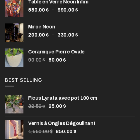
Table en Verre Néon Infini
Plage
–
580.00
$
990.00
$
de
prix :
Miroir Néon
580.00 $
Plage
–
200.00
$
330.00
$
à
de
990.00 $
prix :
Céramique Pierre Ovale
200.00 $
Le
Le
90.00
$
60.00
$
à
prix
prix
330.00 $
initial
actuel
était :
est :
BEST SELLING
90.00 $.
60.00 $.
Ficus Lyrata avec pot 100 cm
Le
Le
32.50
$
25.00
$
prix
prix
initial
actuel
Vernis à Ongles Dégoulinant
était :
est :
Le
Le
1,550.00
32.50 $.
$
850.00
25.00 $.
$
prix
prix