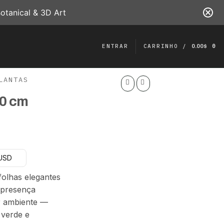
otanical & 3D Art
ENTRAR
CARRINHO /
0
0.00
$
LANTAS
80 cm
 USD
olhas elegantes
 presença
er ambiente —
 verde e