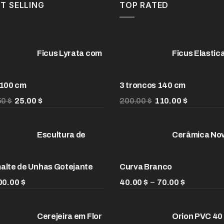
T SELLING
TOP RATED
200.00 $.
130.00 $.
Ficus Lyrata com
Ficus Elastic
 100 cm
3 troncos 140 cm
O
O
O
O
50
$
25.00
$
200.00
$
110.00
$
preço
preço
preço
preço
original
atual
original
atual
Escultura de
Cerâmica No
era:
é:
era:
é:
32.50 $.
25.00 $.
200.00 $.
110.00 $.
alte de Unhas Gotejante
Curva Branco
Faixa
–
00.00
$
40.00
$
70.00
$
de
preço:
Cerejeira em Flor
Orion PVC 40
40.00 $