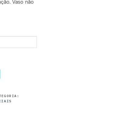
nção. Vaso não
TEGORIA:
CIAIS