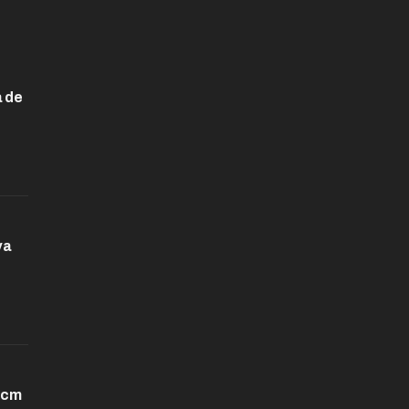
160.00 $.
100.00 $.
a de
va
 cm