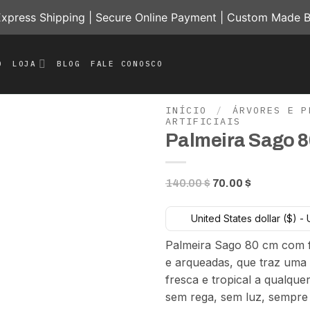
press Shipping | Secure Online Payment | Custom Made B
O
LOJA
BLOG
FALE CONOSCO
INÍCIO
/
ÁRVORES E P
ARTIFICIAIS
Palmeira Sago 
Add to
wishlist
O
O
140.00
$
70.00
$
preço
preço
original
atual
United States dollar ($) -
era:
é:
Palmeira Sago 80 cm com f
140.00 $.
70.00 $.
e arqueadas, que traz uma
fresca e tropical a qualqu
sem rega, sem luz, sempre