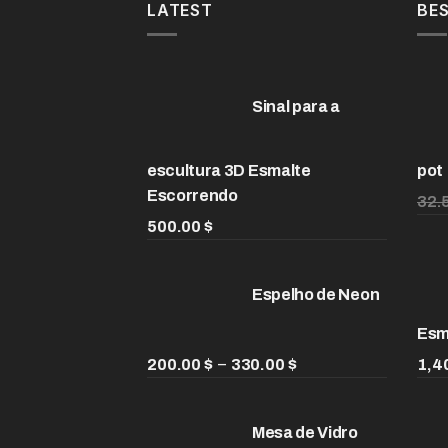
LATEST
BES
75.00 $
Sinal para a
escultura 3D Esmalte
pot
Escorrendo
32.
500.00
$
Espelho de Neon
Esm
Faixa
–
200.00
$
330.00
$
1,4
de
preço:
Mesa de Vidro
200.00 $