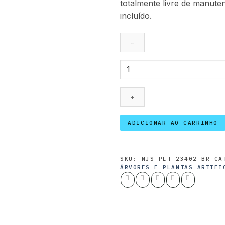
totalmente livre de manute
incluído.
Palmeira
Sago
80
cm
quantidade
ADICIONAR AO CARRINHO
SKU:
NJS-PLT-23402-BR
CA
ÁRVORES E PLANTAS ARTIFI