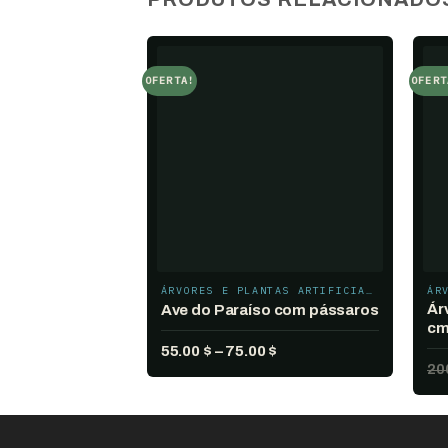
OFERTA!
OFERT
Add to
wishlist
ÁRVORES E PLANTAS ARTIFICIAIS
Ár
Ave do Paraíso com pássaros
c
Faixa
55.00
$
–
75.00
$
20
de
preço:
55.00 $
através