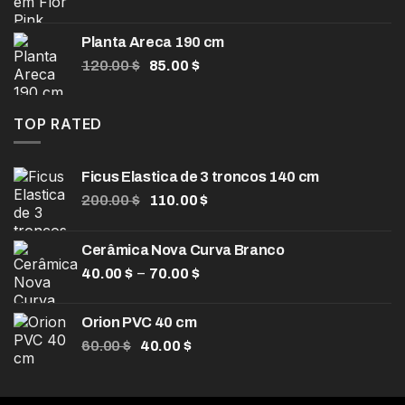
preço
preço
original
atual
Planta Areca 190 cm
era:
é:
O
O
120.00
$
85.00
$
104.00 $.
80.00 $.
preço
preço
original
atual
era:
é:
TOP RATED
120.00 $.
85.00 $.
Ficus Elastica de 3 troncos 140 cm
O
O
200.00
$
110.00
$
preço
preço
original
atual
Cerâmica Nova Curva Branco
era:
é:
Faixa
–
40.00
$
200.00 $.
70.00
$
110.00 $.
de
preço:
Orion PVC 40 cm
40.00 $
O
O
60.00
$
40.00
$
através
preço
preço
70.00 $
original
atual
era:
é: