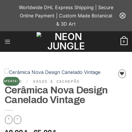
Skip
Worldwide DHL Express Shipping | Secure
to
Online Payment | Custom Made Botanical
content
& 3D Art
0
INÍCIO
/
VASOS E CACHEPÔS
OFERTA!
Add to
Cerâmica Nova Design
wishlist
Canelado Vintage
$
$