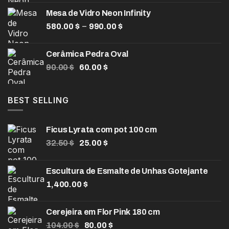
preço:
Mesa de Vidro Neon Infinity
200.00 $
Faixa
–
580.00
$
990.00
$
através
de
330.00 $
preço:
Cerâmica Pedra Oval
580.00 $
O
O
90.00
$
60.00
$
através
preço
preço
990.00 $
original
atual
era:
é:
BEST SELLING
90.00 $.
60.00 $.
Ficus Lyrata com pot 100 cm
O
O
32.50
$
25.00
$
preço
preço
original
atual
Escultura de Esmalte de Unhas Gotejante
era:
é:
1,400.00
32.50 $.
$
25.00 $.
Cerejeira em Flor Pink 180 cm
O
O
104.00
$
80.00
$