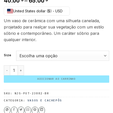
Faixa
40.00
–
65.00
de
United States dollar ($) - USD
preço:
40.00 $
Um vaso de cerâmica com uma silhueta canelada,
através
projetado para realçar sua vegetação com um estilo
65.00 $
sóbrio e contemporâneo. Um caráter sóbrio para
qualquer interior.
Size
Cerâmica Nova Design Canelado Vintage quantidade
ADICIONAR AO CARRINHO
SKU:
NJS-POT-23882-BR
CATEGORIA:
VASOS E CACHEPÔS