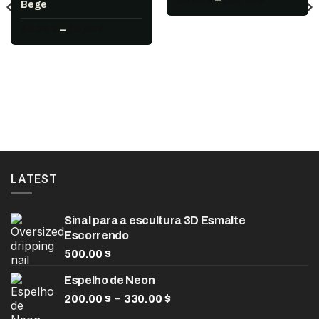
Bege
de
preço:
Faixa
40.00
$
–
70.00
$
55.00 $
de
através
preço:
150.00 $
40.00 $
através
70.00 $
LATEST
Sinal para a escultura 3D Esmalte
Escorrendo
500.00
$
Espelho de Neon
Faixa
–
200.00
$
330.00
$
de