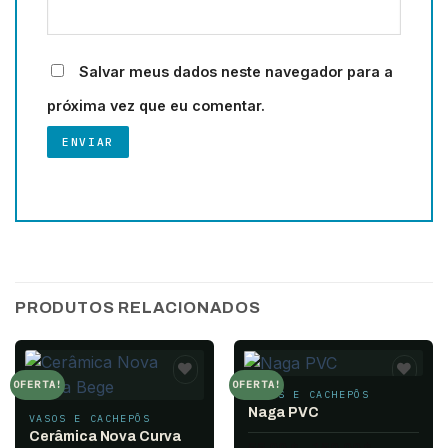
Salvar meus dados neste navegador para a
próxima vez que eu comentar.
PRODUTOS RELACIONADOS
OFERTA!
OFERTA!
VASOS E CACHEPÔS
Add to
Add to
wishlist
wishlist
Naga PVC
VASOS E CACHEPÔS
Cerâmica Nova Curva
Faixa
55.00
$
–
150.00
$