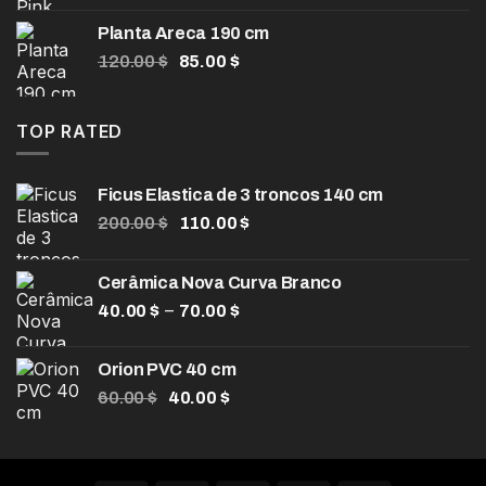
original
atual
Planta Areca 190 cm
era:
é:
O
O
120.00
$
85.00
$
104.00 $.
80.00 $.
preço
preço
original
atual
era:
é:
TOP RATED
120.00 $.
85.00 $.
Ficus Elastica de 3 troncos 140 cm
O
O
200.00
$
110.00
$
preço
preço
original
atual
Cerâmica Nova Curva Branco
era:
é:
Faixa
–
40.00
$
200.00 $.
70.00
$
110.00 $.
de
preço:
Orion PVC 40 cm
40.00 $
O
O
60.00
$
40.00
$
através
preço
preço
70.00 $
original
atual
era:
é: