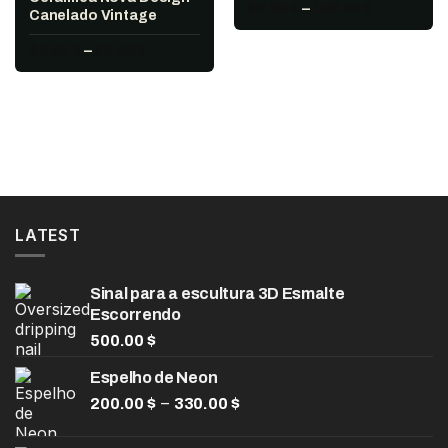
Faixa
55.00
$
–
100.00
$
Canelado Vintage
de
preço:
Faixa
40.00
$
–
65.00
$
55.00 $
de
através
preço:
100.00 $
40.00 $
através
65.00 $
LATEST
Sinal para a escultura 3D Esmalte
Escorrendo
500.00
$
Espelho de Neon
Faixa
–
200.00
$
330.00
$
de
preço: