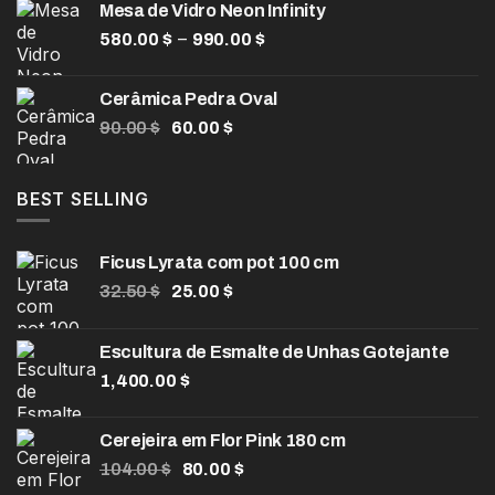
Mesa de Vidro Neon Infinity
200.00 $
Faixa
–
580.00
$
990.00
$
através
de
330.00 $
preço:
Cerâmica Pedra Oval
580.00 $
O
O
90.00
$
60.00
$
através
preço
preço
990.00 $
original
atual
era:
é:
BEST SELLING
90.00 $.
60.00 $.
Ficus Lyrata com pot 100 cm
O
O
32.50
$
25.00
$
preço
preço
original
atual
Escultura de Esmalte de Unhas Gotejante
era:
é:
1,400.00
32.50 $.
$
25.00 $.
Cerejeira em Flor Pink 180 cm
O
O
104.00
$
80.00
$
preço
preço