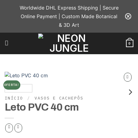
Skip
Worldwide DHL Express Shipping | Secure
to
Online Payment | Custom Made Botanical
content
& 3D Art
0
OFERTA!
Add to
wishlist
INÍCIO
/
VASOS E CACHEPÔS
Leto PVC 40 cm