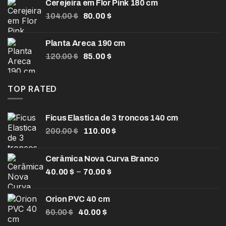
Cerejeira em Flor Pink 180 cm
O
O
104.00
$
80.00
$
preço
preço
original
atual
Planta Areca 190 cm
era:
é:
O
O
120.00
$
85.00
$
104.00 $.
80.00 $.
preço
preço
original
atual
era:
é:
TOP RATED
120.00 $.
85.00 $.
Ficus Elastica de 3 troncos 140 cm
O
O
200.00
$
110.00
$
preço
preço
original
atual
Cerâmica Nova Curva Branco
era:
é:
Faixa
–
40.00
$
200.00 $.
70.00
$
110.00 $.
de
preço:
Orion PVC 40 cm
40.00 $
O
O
60.00
$
40.00
$
através
preço
preço
70.00 $