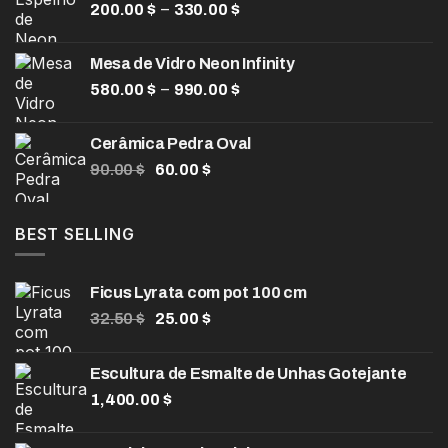
Faixa
–
200.00
$
330.00
$
de
preço:
Mesa de Vidro Neon Infinity
200.00 $
Faixa
–
580.00
$
990.00
$
através
de
330.00 $
preço:
Cerâmica Pedra Oval
580.00 $
O
O
90.00
$
60.00
$
através
preço
preço
990.00 $
original
atual
era:
é:
BEST SELLING
90.00 $.
60.00 $.
Ficus Lyrata com pot 100 cm
O
O
32.50
$
25.00
$
preço
preço
original
atual
Escultura de Esmalte de Unhas Gotejante
era:
é:
1,400.00
32.50 $.
$
25.00 $.