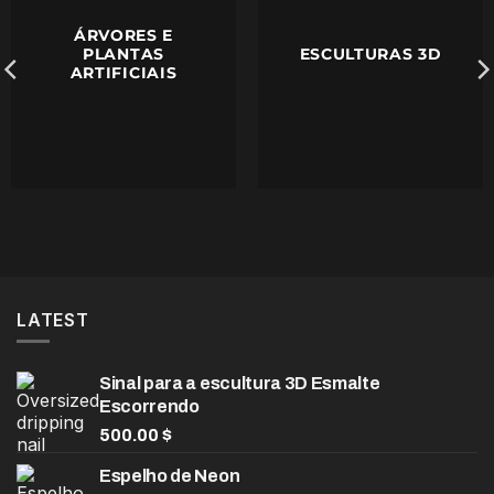
REALISTA
ÁRVORES E
PLANTAS
ESCULTURAS 3D
COMPRAR
ARTIFICIAIS
LATEST
Sinal para a escultura 3D Esmalte
Escorrendo
500.00
$
Espelho de Neon