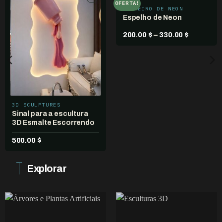
OFERTA!
LETREIRO DE NEON
Add to
Add to
wishlist
wishlist
Espelho de Neon
Faixa
200.00
$
–
330.00
$
de
preço:
200.00 $
através
330.00 $
3D SCULPTURES
Sinal para a escultura
3D Esmalte Escorrendo
500.00
$
Explorar
VEGETAÇÃO ARTIFICIAL