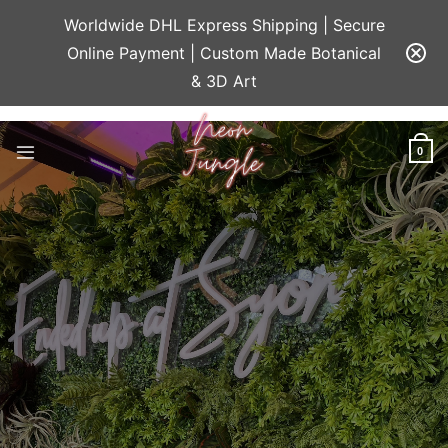
Worldwide DHL Express Shipping | Secure
Online Payment | Custom Made Botanical
& 3D Art
Skip
to
0
content