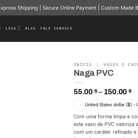
press Shipping | Secure Online Payment | Custom Made B
O
LOJA
BLOG
FALE CONOSCO
INÍCIO
/
VASOS E CAC
Naga PVC
Add to
wishlist
F
55.00
$
–
150.00
$
d
United States dollar ($) -
p
5
Com uma forma limpa e c
a
este vaso de PVC valoriza 
1
com um caráter refinado 