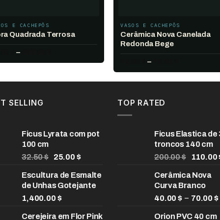
SOS E CACHEPÔS
VASOS E CACHEPÔS
Cerâmica Nova Canelada
bra Quadrada Terrosa
Redonda Bege
Faixa
.00
$
–
240.00
$
de
Faixa
40.00
$
–
70.00
$
preço:
de
55.00 $
preço:
através
40.00 $
240.00 $
através
70.00 $
T SELLING
TOP RATED
Ficus Lyrata com pot
Ficus Elastica de 
100 cm
troncos 140 cm
O
O
O
32.50
$
25.00
$
200.00
$
110.00
preço
preço
preço
Escultura de Esmalte
Cerâmica Nova
original
atual
original
de Unhas Gotejante
Curva Branco
era:
é:
era:
32.50 $.
25.00 $.
200.00 
–
1,400.00
$
40.00
$
70.00
$
Cerejeira em Flor Pink
Orion PVC 40 cm