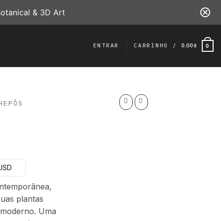
otanical & 3D Art
ENTRAR
CARRINHO /
0.00
$
0
HEPÔS
aixa
e
 USD
reço:
5.00 $
ontemporânea,
través
suas plantas
50.00 $
e moderno. Uma