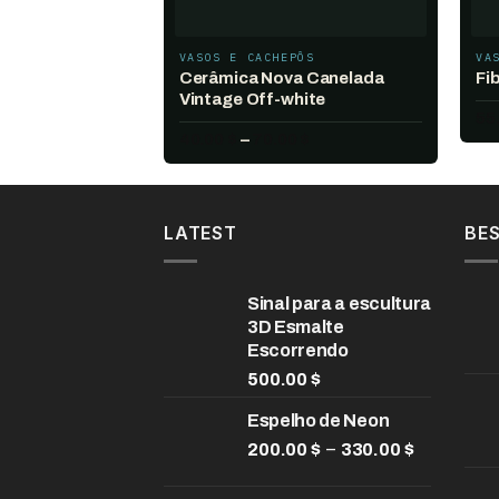
VASOS E CACHEPÔS
VA
Cerâmica Nova Canelada
Fi
Vintage Off-white
55
Faixa
40.00
$
–
70.00
$
de
preço:
40.00 $
através
70.00 $
LATEST
BES
Sinal para a escultura
3D Esmalte
Escorrendo
500.00
$
Espelho de Neon
Faixa
–
200.00
$
330.00
$
de
preço: