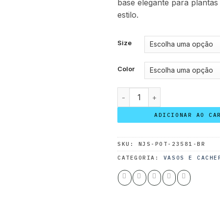
base elegante para plantas
estilo.
Size
Color
Naga PVC quantidade
ADICIONAR AO CA
SKU:
NJS-POT-23581-BR
CATEGORIA:
VASOS E CACHE