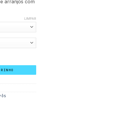
 e arranjos com
LIMPAR
RRINHO
PÔS