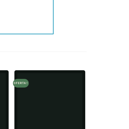
OFERTA!
OFERTA!
o
Add to
t
wishlist