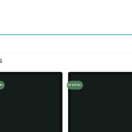
S
A!
OFERTA!
Add to
Add t
wishlist
wishlis