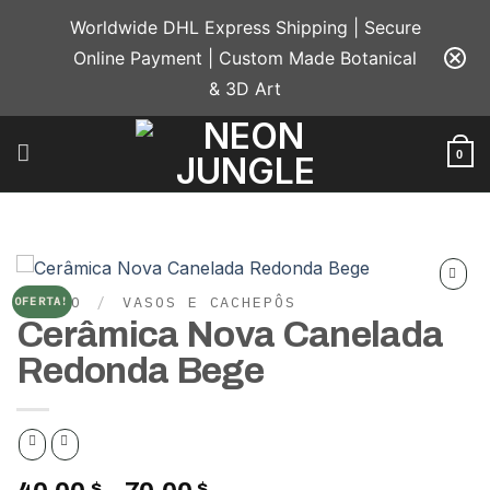
Skip
Worldwide DHL Express Shipping | Secure
to
Online Payment | Custom Made Botanical
content
& 3D Art
0
INÍCIO
/
VASOS E CACHEPÔS
OFERTA!
Add to
Cerâmica Nova Canelada
wishlist
Redonda Bege
$
$