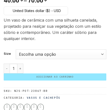
Faixa
40.00
–
70.00
de
United States dollar ($) - USD
preço:
40.00 $
Um vaso de cerâmica com uma silhueta canelada,
através
projetado para realçar sua vegetação com um estilo
70.00 $
sóbrio e contemporâneo. Um caráter sóbrio para
qualquer interior.
Size
Cerâmica Nova Canelada Redonda Bege quantidade
ADICIONAR AO CARRINHO
SKU:
NJS-POT-23867-BR
CATEGORIA:
VASOS E CACHEPÔS