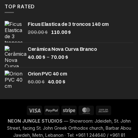
era:
é:
TOP RATED
120.00 $.
85.00 $.
Ficus Elastica de 3 troncos 140 cm
O
O
200.00
$
110.00
$
preço
preço
original
atual
Cerâmica Nova Curva Branco
era:
é:
Faixa
–
40.00
$
200.00 $.
70.00
$
110.00 $.
de
preço:
Orion PVC 40 cm
40.00 $
O
O
60.00
$
40.00
$
através
preço
preço
70.00 $
original
atual
era:
é:
60.00 $.
40.00 $.
Visa
PayPal
Stripe
MasterCard
Cash
On
NEON JUNGLE STUDIOS
— Showroom: Jdeideh, St. John
Delivery
Street, facing St. John Greek Orthodox church, Barbar Abou
Jawdeh, Metn, Lebanon · Tel: +961 1 244640 / +961 81