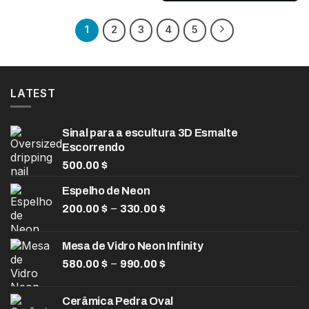
original
atual
era:
é:
1,115.00 $.
780.00 $
1
2
3
4
5
LATEST
Sinal para a escultura 3D Esmalte
Escorrendo
500.00
$
Espelho de Neon
Faixa
–
200.00
$
330.00
$
de
preço:
Mesa de Vidro Neon Infinity
200.00 $
Faixa
–
580.00
$
990.00
$
através
de
330.00 $
preço:
Cerâmica Pedra Oval
580.00 $