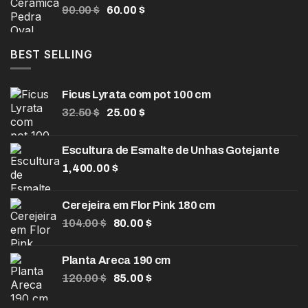
O
O
90.00
$
60.00
$
através
preço
preço
990.00 $
original
atual
era:
é:
BEST SELLING
90.00 $.
60.00 $.
Ficus Lyrata com pot 100 cm
O
O
32.50
$
25.00
$
preço
preço
original
atual
Escultura de Esmalte de Unhas Gotejante
era:
é:
1,400.00
32.50 $.
$
25.00 $.
Cerejeira em Flor Pink 180 cm
O
O
104.00
$
80.00
$
preço
preço
original
atual
Planta Areca 190 cm
era:
é:
O
O
120.00
$
85.00
$
104.00 $.
80.00 $.
preço
preço
original
atual