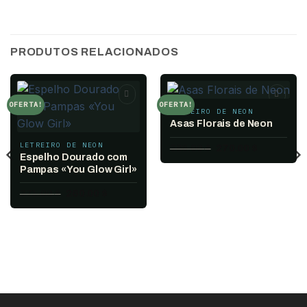
PRODUTOS RELACIONADOS
OFERTA!
OFERTA!
LETREIRO DE NEON
Add to
Add to
wishlist
wishlist
Asas Florais de Neon
LETREIRO DE NEON
O
O
386.00
$
270.00
$
Espelho Dourado com
preço
preço
original
atual
Pampas «You Glow Girl»
era:
é:
386.00 $.
270.00 $.
O
O
371.00
$
260.00
$
preço
preço
original
atual
era:
é:
371.00 $.
260.00 $.