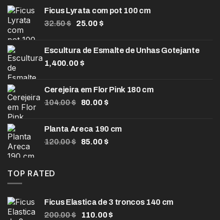
Ficus Lyrata com pot 100 cm
O
O
32.50
$
25.00
$
preço
preço
original
atual
Escultura de Esmalte de Unhas Gotejante
era:
é:
1,400.00
32.50 $.
$
25.00 $.
Cerejeira em Flor Pink 180 cm
O
O
104.00
$
80.00
$
preço
preço
original
atual
Planta Areca 190 cm
era:
é:
O
O
120.00
$
85.00
$
104.00 $.
80.00 $.
preço
preço
original
atual
era:
é:
TOP RATED
120.00 $.
85.00 $.
Ficus Elastica de 3 troncos 140 cm
O
O
200.00
$
110.00
$