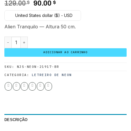
O
O
129.00
$
90.00
$
preço
preço
United States dollar ($) - USD
original
atual
era:
é:
Alien Tranquilo — Altura 50 cm.
129.00 $.
90.00 $.
Alien Tranquilo quantidade
ADICIONAR AO CARRINHO
SKU:
NJS-NEON-21917-BR
CATEGORIA:
LETREIRO DE NEON
DESCRIÇÃO