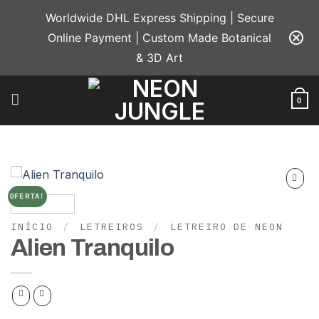
Skip
Worldwide DHL Express Shipping | Secure
to
Online Payment | Custom Made Botanical
content
& 3D Art
0
OFERTA!
Add to
wishlist
INÍCIO
/
LETREIROS
/
LETREIRO DE NEON
Alien Tranquilo