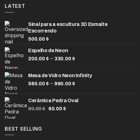
LATEST
Sinal para a escultura 3D Esmalte
Escorrendo
500.00
$
Espelho de Neon
Faixa
–
200.00
$
330.00
$
de
preço:
Mesa de Vidro Neon Infinity
200.00 $
Faixa
–
580.00
$
990.00
$
através
de
330.00 $
preço:
Cerâmica Pedra Oval
580.00 $
O
O
90.00
$
60.00
$
através
preço
preço
990.00 $
original
atual
era:
é:
BEST SELLING
90.00 $.
60.00 $.