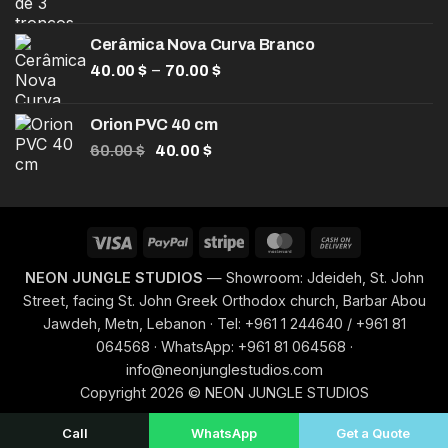
preço
preço
original
atual
Cerâmica Nova Curva Branco
era:
é:
Faixa
–
40.00
$
200.00 $.
70.00
$
110.00 $.
de
preço:
Orion PVC 40 cm
40.00 $
O
O
60.00
$
40.00
$
através
preço
preço
70.00 $
original
atual
era:
é:
60.00 $.
40.00 $.
Visa
PayPal
Stripe
MasterCard
Cash
On
NEON JUNGLE STUDIOS
— Showroom: Jdeideh, St. John
Delivery
Street, facing St. John Greek Orthodox church, Barbar Abou
Jawdeh, Metn, Lebanon · Tel: +961 1 244640 / +961 81
064568 · WhatsApp: +961 81 064568 ·
info@neonjunglestudios.com
Copyright 2026 © NEON JUNGLE STUDIOS
Call
WhatsApp
Get a Quote