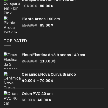
O
O
104.00
$
80.00
$
preço
preço
original
atual
Planta Areca 190 cm
era:
é:
O
O
120.00
$
85.00
$
104.00 $.
80.00 $.
preço
preço
original
atual
era:
é:
TOP RATED
120.00 $.
85.00 $.
Ficus Elastica de 3 troncos 140 cm
O
O
200.00
$
110.00
$
preço
preço
original
atual
Cerâmica Nova Curva Branco
era:
é:
Faixa
–
40.00
$
200.00 $.
70.00
$
110.00 $.
de
preço:
Orion PVC 40 cm
40.00 $
O
O
60.00
$
40.00
$
através
preço
preço
70.00 $