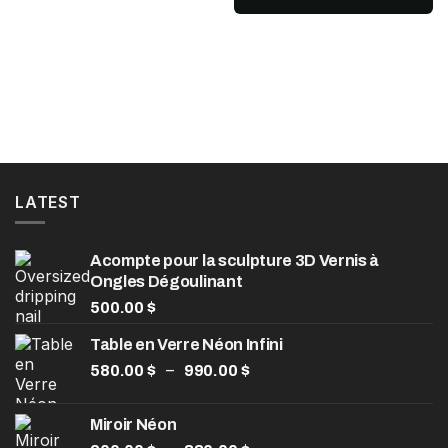
initial
actuel
de
était :
est :
prix :
200.00 $.
110.00 $.
55.00 $
à
75.00 $
LATEST
Acompte pour la sculpture 3D Vernis à
Ongles Dégoulinant
500.00
$
Table en Verre Néon Infini
Plage
–
580.00
$
990.00
$
de
prix :
Miroir Néon
580.00 $