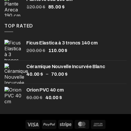
était :
est :
Le
Le
120.00
$
85.00
$
104.00 $.
80.00 $.
prix
prix
initial
actuel
était :
est :
TOP RATED
120.00 $.
85.00 $.
Ficus Elastica à 3 troncs 140 cm
Le
Le
200.00
$
110.00
$
prix
prix
initial
actuel
Céramique Nouvelle Incurvée Blanc
était :
est :
Plage
–
40.00
$
200.00 $.
70.00
$
110.00 $.
de
prix :
Orion PVC 40 cm
40.00 $
Le
Le
60.00
$
40.00
$
à
prix
prix
70.00 $
initial
actuel
était :
est :
60.00 $.
40.00 $.
Visa
PayPal
Stripe
MasterCard
Cash
On