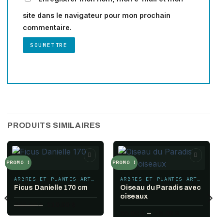
site dans le navigateur pour mon prochain
commentaire.
PRODUITS SIMILAIRES
PROMO !
PROMO !
Add to
Add to
wishlist
wishlist
ARBRES ET PLANTES ARTIFICIELS
ARBRES ET PLANTES ARTIFICIELS
Oiseau du Paradis avec
Ficus Danielle 170 cm
oiseaux
Le
Le
200.00
$
110.00
$
prix
prix
Plage
55.00
$
–
75.00
$