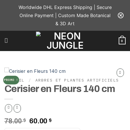
Passer
Worldwide DHL Express Shipping | Secure
au
Online Payment | Custom Made Botanical
contenu
& 3D Art
0
ACCUEIL
/
ARBRES ET PLANTES ARTIFICIELS
PROMO !
Add to
Cerisier en Fleurs 140 cm
wishlist
Le
Le
78.00
$
60.00
$
prix
prix