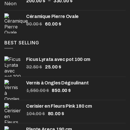
Plage
–
200.00
$
330.00
$
à
de
990.00 $
prix :
Céramique Pierre Ovale
200.00 $
Le
Le
90.00
$
60.00
$
à
prix
prix
330.00 $
initial
actuel
était :
est :
BEST SELLING
90.00 $.
60.00 $.
Ficus Lyrata avec pot 100 cm
Le
Le
32.50
$
25.00
$
prix
prix
initial
actuel
Vernis à Ongles Dégoulinant
était :
est :
Le
Le
1,550.00
32.50 $.
$
850.00
25.00 $.
$
prix
prix
initial
actuel
Cerisier en Fleurs Pink 180 cm
était :
est :
Le
Le
104.00
$
80.00
$
1,550.00 $.
850.00 $.
prix
prix
initial
actuel
Plante Areca 190 cm