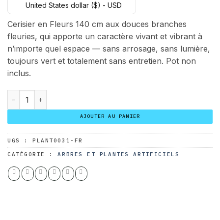
United States dollar ($) - USD
initial
actuel
était :
est :
Cerisier en Fleurs 140 cm aux douces branches
78.00 $.
60.00 $.
fleuries, qui apporte un caractère vivant et vibrant à
n’importe quel espace — sans arrosage, sans lumière,
toujours vert et totalement sans entretien. Pot non
inclus.
quantité de Cerisier en Fleurs 140 cm
AJOUTER AU PANIER
UGS :
PLANT0031-FR
CATÉGORIE :
ARBRES ET PLANTES ARTIFICIELS