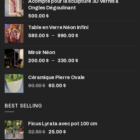
Acompte pour la sculpture 3D Vernis à
Ongles Dégoulinant
500.00
$
Table en Verre Néon Infini
Plage
–
580.00
$
990.00
$
de
prix :
Miroir Néon
580.00 $
Plage
–
200.00
$
330.00
$
à
de
990.00 $
prix :
Céramique Pierre Ovale
200.00 $
Le
Le
90.00
$
60.00
$
à
prix
prix
330.00 $
initial
actuel
était :
est :
BEST SELLING
90.00 $.
60.00 $.
Ficus Lyrata avec pot 100 cm
Le
Le
32.50
$
25.00
$
prix
prix