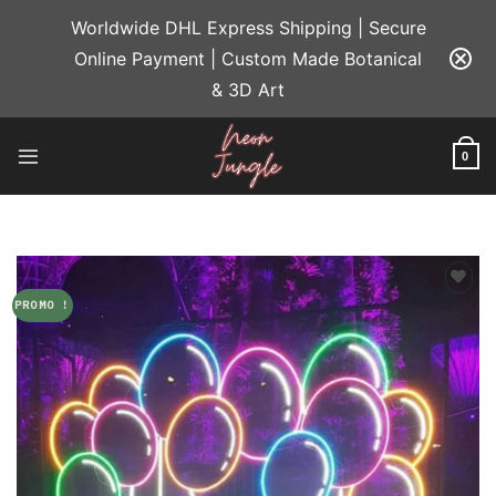
Passer
Worldwide DHL Express Shipping | Secure
au
Online Payment | Custom Made Botanical
contenu
& 3D Art
0
PROMO !
Add to
wishlist