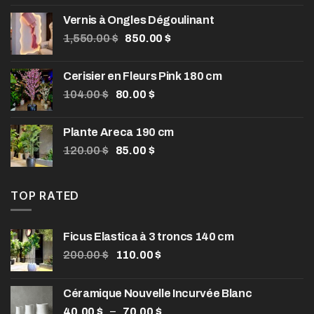
initial
actuel
Vernis à Ongles Dégoulinant
était :
est :
Le
Le
1,550.00
32.50 $.
$
850.00
25.00 $.
$
prix
prix
initial
actuel
Cerisier en Fleurs Pink 180 cm
était :
est :
Le
Le
104.00
$
80.00
$
1,550.00 $.
850.00 $.
prix
prix
initial
actuel
Plante Areca 190 cm
était :
est :
Le
Le
120.00
$
85.00
$
104.00 $.
80.00 $.
prix
prix
initial
actuel
était :
est :
TOP RATED
120.00 $.
85.00 $.
Ficus Elastica à 3 troncs 140 cm
Le
Le
200.00
$
110.00
$
prix
prix
initial
actuel
Céramique Nouvelle Incurvée Blanc
était :
est :
Plage
–
40.00
$
200.00 $.
70.00
$
110.00 $.