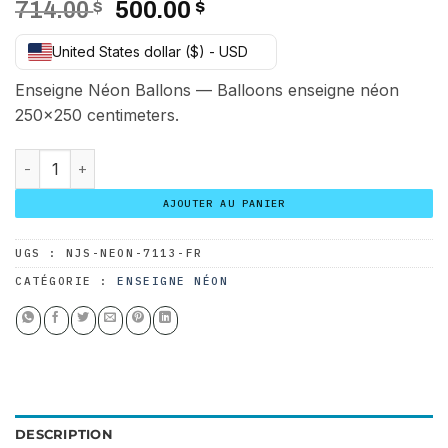
Le
Le
714.00
$
500.00
$
prix
prix
United States dollar ($) - USD
initial
actuel
était :
est :
Enseigne Néon Ballons — Balloons enseigne néon
714.00 $.
500.00 $.
250×250 centimeters.
quantité de Enseigne Néon Ballons
AJOUTER AU PANIER
UGS :
NJS-NEON-7113-FR
CATÉGORIE :
ENSEIGNE NÉON
DESCRIPTION