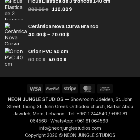
Ficus Elastica de 3 troncos 140 cm
O
O
200.00
$
110.00
$
preço
preço
original
atual
Cerâmica Nova Curva Branco
era:
é:
Faixa
–
40.00
$
200.00 $.
70.00
$
110.00 $.
de
preço:
Orion PVC 40 cm
40.00 $
O
O
60.00
$
40.00
$
através
preço
preço
70.00 $
original
atual
era:
é:
60.00 $.
40.00 $.
Visa
PayPal
Stripe
MasterCard
Cash
On
NEON JUNGLE STUDIOS
— Showroom: Jdeideh, St. John
Delivery
Street, facing St. John Greek Orthodox church, Barbar Abou
Jawdeh, Metn, Lebanon · Tel: +961 1 244640 / +961 81
064568 · WhatsApp: +961 81 064568 ·
info@neonjunglestudios.com
Copyright 2026 © NEON JUNGLE STUDIOS