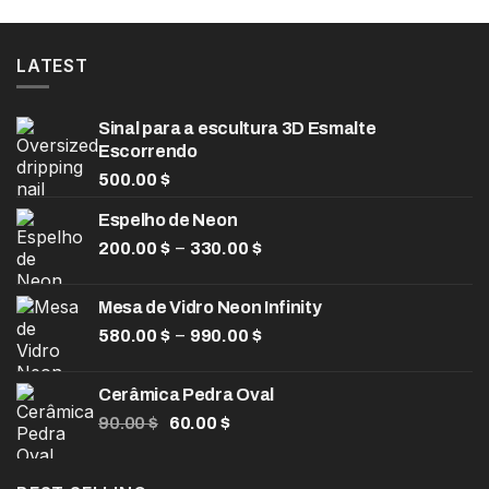
LATEST
Sinal para a escultura 3D Esmalte
Escorrendo
500.00
$
Espelho de Neon
Faixa
–
200.00
$
330.00
$
de
preço:
Mesa de Vidro Neon Infinity
200.00 $
Faixa
–
580.00
$
990.00
$
através
de
330.00 $
preço:
Cerâmica Pedra Oval
580.00 $
O
O
90.00
$
60.00
$
através
preço
preço
990.00 $
original
atual