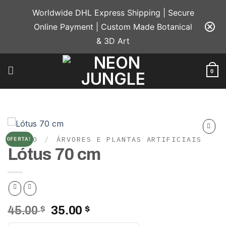
Skip
Worldwide DHL Express Shipping | Secure
to
Online Payment | Custom Made Botanical
content
& 3D Art
0
INÍCIO
/
ÁRVORES E PLANTAS ARTIFICIAIS
OFERTA!
Add to
Lótus 70 cm
wishlist
O
O
45.00
$
35.00
$
preço
preço