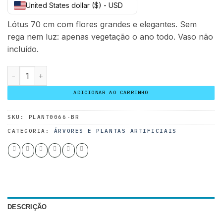
United States dollar ($) - USD
original
atual
era:
é:
Lótus 70 cm com flores grandes e elegantes. Sem
45.00 $.
35.00 $.
rega nem luz: apenas vegetação o ano todo. Vaso não
incluído.
Lótus 70 cm quantidade
ADICIONAR AO CARRINHO
SKU:
PLANT0066-BR
CATEGORIA:
ÁRVORES E PLANTAS ARTIFICIAIS
DESCRIÇÃO