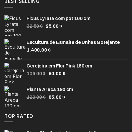
era:
é:
BEST SELLING
90.00 $.
60.00 $.
Ficus Lyrata com pot 100 cm
O
O
32.50
$
25.00
$
preço
preço
original
atual
Escultura de Esmalte de Unhas Gotejante
era:
é:
1,400.00
32.50 $.
$
25.00 $.
Cerejeira em Flor Pink 180 cm
O
O
104.00
$
80.00
$
preço
preço
original
atual
Planta Areca 190 cm
era:
é:
O
O
120.00
$
85.00
$
104.00 $.
80.00 $.
preço
preço
original
atual
era:
é:
TOP RATED
120.00 $.
85.00 $.