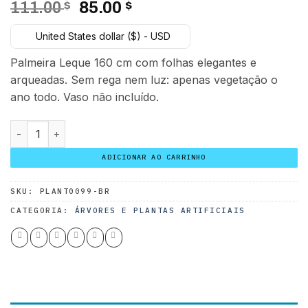
O
O
111.00
$
85.00
$
preço
preço
United States dollar ($) - USD
original
atual
era:
é:
Palmeira Leque 160 cm com folhas elegantes e
111.00 $.
85.00 $.
arqueadas. Sem rega nem luz: apenas vegetação o
ano todo. Vaso não incluído.
Palmeira Leque 160 cm quantidade
ADICIONAR AO CARRINHO
SKU:
PLANT0099-BR
CATEGORIA:
ÁRVORES E PLANTAS ARTIFICIAIS