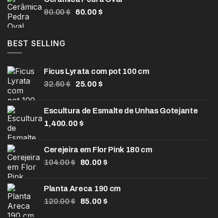
580.00 $
O
O
90.00
$
60.00
$
através
preço
preço
990.00 $
original
atual
era:
é:
BEST SELLING
90.00 $.
60.00 $.
Ficus Lyrata com pot 100 cm
O
O
32.50
$
25.00
$
preço
preço
original
atual
Escultura de Esmalte de Unhas Gotejante
era:
é:
1,400.00
32.50 $.
$
25.00 $.
Cerejeira em Flor Pink 180 cm
O
O
104.00
$
80.00
$
preço
preço
original
atual
Planta Areca 190 cm
era:
é:
O
O
120.00
$
85.00
$
104.00 $.
80.00 $.
preço
preço