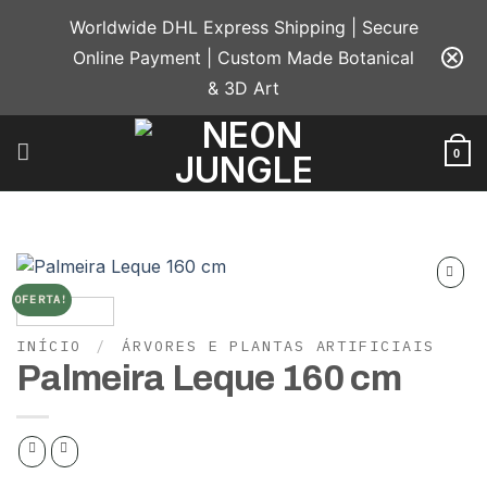
Skip
Worldwide DHL Express Shipping | Secure
to
Online Payment | Custom Made Botanical
content
& 3D Art
0
OFERTA!
Add to
wishlist
INÍCIO
/
ÁRVORES E PLANTAS ARTIFICIAIS
Palmeira Leque 160 cm