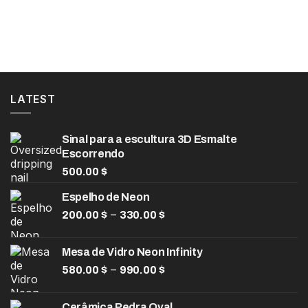
LATEST
Sinal para a escultura 3D Esmalte
Escorrendo
500.00
$
Espelho de Neon
Faixa
–
200.00
$
330.00
$
de
preço:
Mesa de Vidro Neon Infinity
200.00 $
Faixa
–
580.00
$
990.00
$
através
de
330.00 $
preço:
Cerâmica Pedra Oval