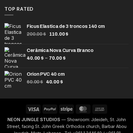
original
atual
era:
é:
TOP RATED
120.00 $.
85.00 $.
Ficus Elastica de 3 troncos 140 cm
O
O
200.00
$
110.00
$
preço
preço
original
atual
Cerâmica Nova Curva Branco
era:
é:
Faixa
–
40.00
$
200.00 $.
70.00
$
110.00 $.
de
preço:
Orion PVC 40 cm
40.00 $
O
O
60.00
$
40.00
$
através
preço
preço
70.00 $
original
atual
era:
é:
60.00 $.
40.00 $.
Visa
PayPal
Stripe
MasterCard
Cash
On
NEON JUNGLE STUDIOS
— Showroom: Jdeideh, St. John
Delivery
Street, facing St. John Greek Orthodox church, Barbar Abou