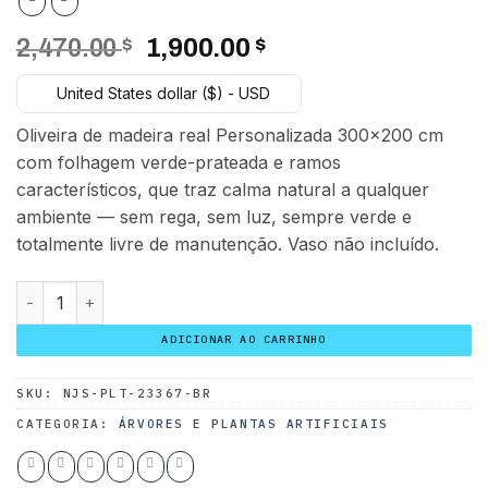
O
O
2,470.00
$
1,900.00
$
preço
preço
United States dollar ($) - USD
original
atual
era:
é:
Oliveira de madeira real Personalizada 300×200 cm
2,470.00 $.
1,900.00 $.
com folhagem verde-prateada e ramos
característicos, que traz calma natural a qualquer
ambiente — sem rega, sem luz, sempre verde e
totalmente livre de manutenção. Vaso não incluído.
Oliveira de madeira real Personalizada 300x200 cm quanti
ADICIONAR AO CARRINHO
SKU:
NJS-PLT-23367-BR
CATEGORIA:
ÁRVORES E PLANTAS ARTIFICIAIS