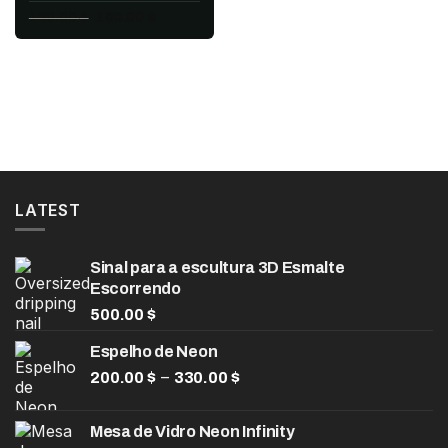
original
atual
O
O
180.00
$
100.00
$
era:
é:
preço
preço
100.00 $.
60.00 $.
original
atual
era:
é:
180.00 $.
100.00 $.
LATEST
Sinal para a escultura 3D Esmalte
Escorrendo
500.00
$
Espelho de Neon
Faixa
–
200.00
$
330.00
$
de
preço:
Mesa de Vidro Neon Infinity
200.00 $