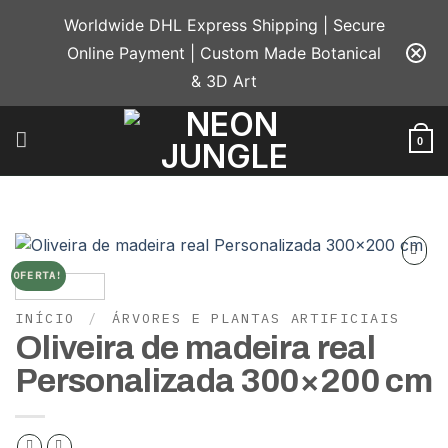
Skip
Worldwide DHL Express Shipping | Secure
to
Online Payment | Custom Made Botanical
content
& 3D Art
0
OFERTA!
Add to
wishlist
INÍCIO
/
ÁRVORES E PLANTAS ARTIFICIAIS
Oliveira de madeira real
Personalizada 300×200 cm