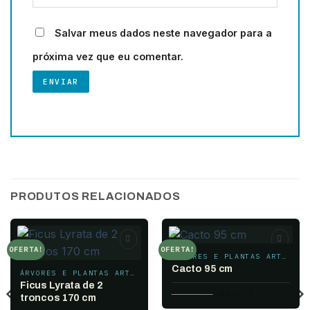
Salvar meus dados neste navegador para a
próxima vez que eu comentar.
PRODUTOS RELACIONADOS
OFERTA!
OFERTA!
ÁRVORES E PLANTAS ARTIFICIAIS
Add to
Add to
wishlist
wishlist
Cacto 95 cm
ÁRVORES E PLANTAS ARTIFICIAIS
Ficus Lyrata de 2
O
O
100.00
$
60.00
$
troncos 170 cm
preço
preço