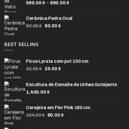
Faixa
–
580.00
$
990.00
$
através
de
330.00 $
preço:
Cerâmica Pedra Oval
580.00 $
O
O
90.00
$
60.00
$
através
preço
preço
990.00 $
original
atual
era:
é:
BEST SELLING
90.00 $.
60.00 $.
Ficus Lyrata com pot 100 cm
O
O
32.50
$
25.00
$
preço
preço
original
atual
Escultura de Esmalte de Unhas Gotejante
era:
é:
1,400.00
32.50 $.
$
25.00 $.
Cerejeira em Flor Pink 180 cm
O
O
104.00
$
80.00
$
preço
preço
original
atual