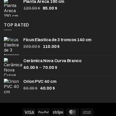
Planta Areca 190 cm
era:
é:
O
O
120.00
$
85.00
$
104.00 $.
80.00 $.
preço
preço
original
atual
era:
é:
TOP RATED
120.00 $.
85.00 $.
Ficus Elastica de 3 troncos 140 cm
O
O
200.00
$
110.00
$
preço
preço
original
atual
Cerâmica Nova Curva Branco
era:
é:
Faixa
–
40.00
$
200.00 $.
70.00
$
110.00 $.
de
preço:
Orion PVC 40 cm
40.00 $
O
O
60.00
$
40.00
$
através
preço
preço
70.00 $
original
atual
era:
é:
60.00 $.
40.00 $.
Visa
PayPal
Stripe
MasterCard
Cash