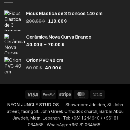
120.00 $.
85.00 $.
Ficus Elastica de 3 troncos 140 cm
O
O
200.00
$
110.00
$
preço
preço
original
atual
Cerâmica Nova Curva Branco
era:
é:
Faixa
–
40.00
$
200.00 $.
70.00
$
110.00 $.
de
preço:
Orion PVC 40 cm
40.00 $
O
O
60.00
$
40.00
$
através
preço
preço
70.00 $
original
atual
era:
é:
60.00 $.
40.00 $.
Visa
PayPal
Stripe
MasterCard
Cash
On
NEON JUNGLE STUDIOS
— Showroom: Jdeideh, St. John
Delivery
Street, facing St. John Greek Orthodox church, Barbar Abou
Jawdeh, Metn, Lebanon · Tel: +961 1 244640 / +961 81
064568 · WhatsApp: +961 81 064568 ·