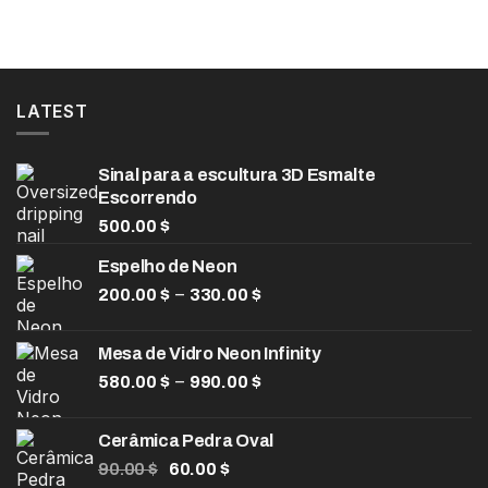
LATEST
Sinal para a escultura 3D Esmalte
Escorrendo
500.00
$
Espelho de Neon
Faixa
–
200.00
$
330.00
$
de
preço:
Mesa de Vidro Neon Infinity
200.00 $
Faixa
–
580.00
$
990.00
$
através
de
330.00 $
preço:
Cerâmica Pedra Oval
580.00 $
O
O
90.00
$
60.00
$
através