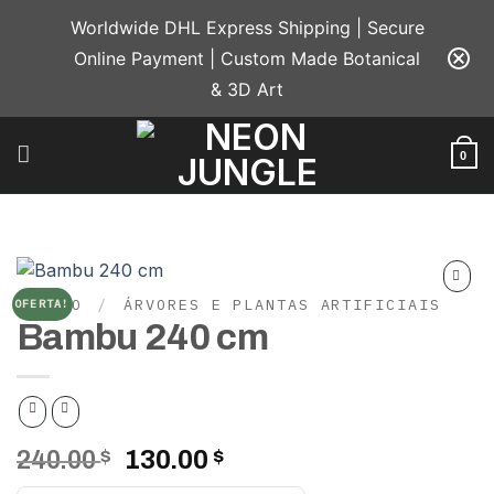
Skip
Worldwide DHL Express Shipping | Secure
to
Online Payment | Custom Made Botanical
content
& 3D Art
0
INÍCIO
/
ÁRVORES E PLANTAS ARTIFICIAIS
OFERTA!
Add to
Bambu 240 cm
wishlist
O
O
240.00
$
130.00
$
preço
preço