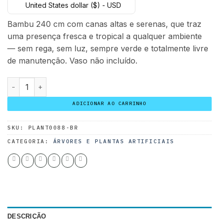
United States dollar ($) - USD
original
atual
era:
é:
Bambu 240 cm com canas altas e serenas, que traz
240.00 $.
130.00 $.
uma presença fresca e tropical a qualquer ambiente
— sem rega, sem luz, sempre verde e totalmente livre
de manutenção. Vaso não incluído.
Bambu 240 cm quantidade
ADICIONAR AO CARRINHO
SKU:
PLANT0088-BR
CATEGORIA:
ÁRVORES E PLANTAS ARTIFICIAIS
DESCRIÇÃO