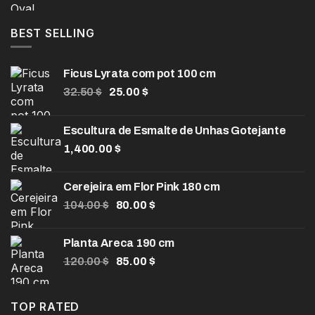
preço
preço
990.00 $
original
atual
era:
é:
BEST SELLING
90.00 $.
60.00 $.
Ficus Lyrata com pot 100 cm
O
O
32.50
$
25.00
$
preço
preço
original
atual
Escultura de Esmalte de Unhas Gotejante
era:
é:
1,400.00
32.50 $.
$
25.00 $.
Cerejeira em Flor Pink 180 cm
O
O
104.00
$
80.00
$
preço
preço
original
atual
Planta Areca 190 cm
era:
é:
O
O
120.00
$
85.00
$
104.00 $.
80.00 $.
preço
preço
original
atual
era:
é:
TOP RATED