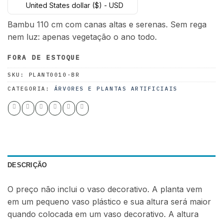
United States dollar ($) - USD
original
atual
era:
é:
Bambu 110 cm com canas altas e serenas. Sem rega
65.00 $.
50.00 $.
nem luz: apenas vegetação o ano todo.
FORA DE ESTOQUE
SKU:
PLANT0010-BR
CATEGORIA:
ÁRVORES E PLANTAS ARTIFICIAIS
DESCRIÇÃO
O preço não inclui o vaso decorativo. A planta vem
em um pequeno vaso plástico e sua altura será maior
quando colocada em um vaso decorativo. A altura