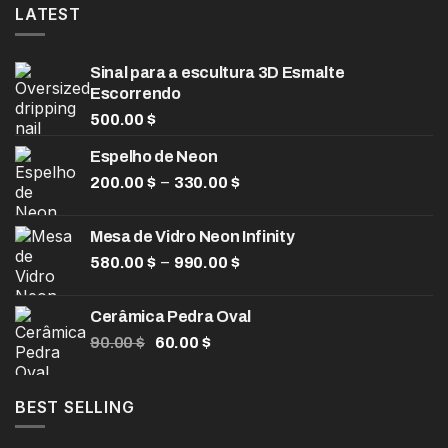
LATEST
Sinal para a escultura 3D Esmalte
Escorrendo
500.00
$
Espelho de Neon
Faixa
–
200.00
$
330.00
$
de
preço:
Mesa de Vidro Neon Infinity
200.00 $
Faixa
–
580.00
$
990.00
$
através
de
330.00 $
preço:
Cerâmica Pedra Oval
580.00 $
O
O
90.00
$
60.00
$
através
preço
preço
990.00 $
original
atual
era:
é:
BEST SELLING
90.00 $.
60.00 $.