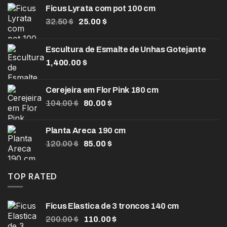
Ficus Lyrata com pot 100 cm
O
O
32.50
$
25.00
$
preço
preço
original
atual
Escultura de Esmalte de Unhas Gotejante
era:
é:
1,400.00
32.50 $.
$
25.00 $.
Cerejeira em Flor Pink 180 cm
O
O
104.00
$
80.00
$
preço
preço
original
atual
Planta Areca 190 cm
era:
é:
O
O
120.00
$
85.00
$
104.00 $.
80.00 $.
preço
preço
original
atual
era:
é:
TOP RATED
120.00 $.
85.00 $.
Ficus Elastica de 3 troncos 140 cm
O
O
200.00
$
110.00
$