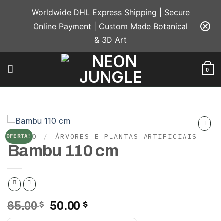
Skip
Worldwide DHL Express Shipping | Secure
to
Online Payment | Custom Made Botanical
content
& 3D Art
0
INÍCIO
/
ÁRVORES E PLANTAS ARTIFICIAIS
OFERTA!
Add to
Bambu 110 cm
wishlist
O
O
65.00
$
50.00
$
preço
preço