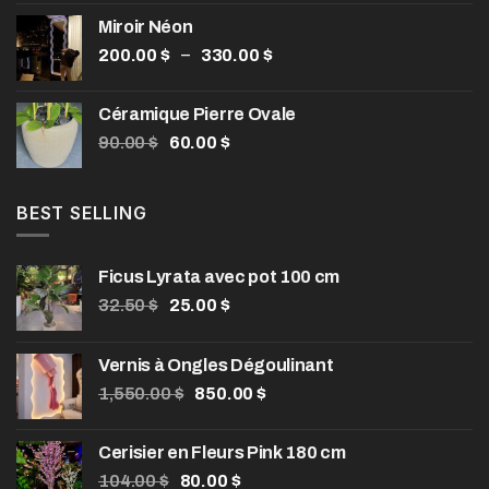
prix :
Miroir Néon
580.00 $
Plage
–
200.00
$
330.00
$
à
de
990.00 $
prix :
Céramique Pierre Ovale
200.00 $
Le
Le
90.00
$
60.00
$
à
prix
prix
330.00 $
initial
actuel
était :
est :
BEST SELLING
90.00 $.
60.00 $.
Ficus Lyrata avec pot 100 cm
Le
Le
32.50
$
25.00
$
prix
prix
initial
actuel
Vernis à Ongles Dégoulinant
était :
est :
Le
Le
1,550.00
32.50 $.
$
850.00
25.00 $.
$
prix
prix
initial
actuel
Cerisier en Fleurs Pink 180 cm
était :
est :
Le
Le
104.00
$
80.00
$
1,550.00 $.
850.00 $.