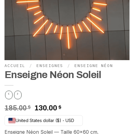
ACCUEIL
/
ENSEIGNES
/
ENSEIGNE NÉON
Enseigne Néon Soleil
Le
Le
185.00
$
130.00
$
prix
prix
United States dollar ($) - USD
initial
actuel
était :
est :
Enseigne Néon Soleil — Taille 60×60 cm.