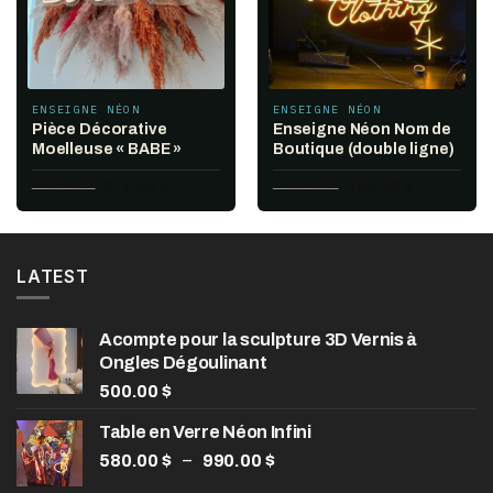
ENSEIGNE NÉON
ENSEIGNE NÉON
Pièce Décorative
Enseigne Néon Nom de
Moelleuse « BABE »
Boutique (double ligne)
Le
Le
Le
Le
307.00
$
215.00
$
236.00
$
165.00
$
prix
prix
prix
prix
initial
actuel
initial
actuel
était :
est :
était :
est :
307.00 $.
215.00 $.
236.00 $.
165.00 $.
LATEST
Acompte pour la sculpture 3D Vernis à
Ongles Dégoulinant
500.00
$
Table en Verre Néon Infini
Plage
–
580.00
$
990.00
$
de