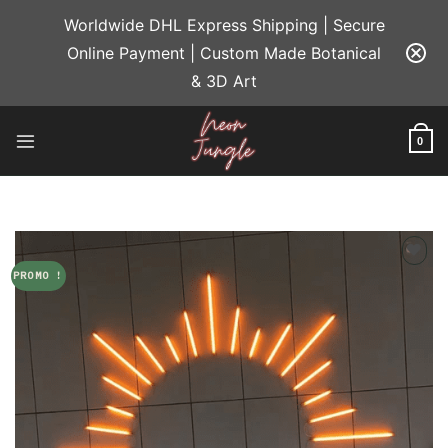
Passer
Worldwide DHL Express Shipping | Secure
au
Online Payment | Custom Made Botanical
contenu
& 3D Art
0
PROMO !
Add to
wishlist