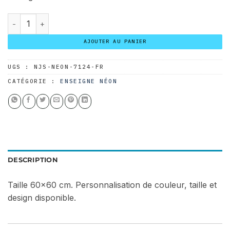
185.00 $.
130.00 $.
quantité de Enseigne Néon Soleil
AJOUTER AU PANIER
UGS :
NJS-NEON-7124-FR
CATÉGORIE :
ENSEIGNE NÉON
DESCRIPTION
Taille 60×60 cm. Personnalisation de couleur, taille et
design disponible.