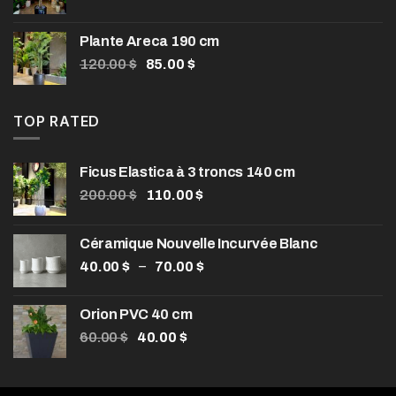
prix
prix
initial
actuel
Plante Areca 190 cm
était :
est :
Le
Le
120.00
$
85.00
$
104.00 $.
80.00 $.
prix
prix
initial
actuel
était :
est :
TOP RATED
120.00 $.
85.00 $.
Ficus Elastica à 3 troncs 140 cm
Le
Le
200.00
$
110.00
$
prix
prix
initial
actuel
Céramique Nouvelle Incurvée Blanc
était :
est :
Plage
–
40.00
$
200.00 $.
70.00
$
110.00 $.
de
prix :
Orion PVC 40 cm
40.00 $
Le
Le
60.00
$
40.00
$
à
prix
prix
70.00 $
initial
actuel
était :
est :