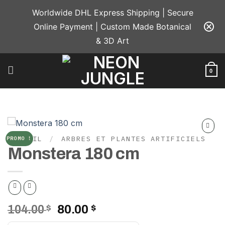
Passer
Worldwide DHL Express Shipping | Secure
au
Online Payment | Custom Made Botanical
contenu
& 3D Art
0
ACCUEIL
/
ARBRES ET PLANTES ARTIFICIELS
PROMO !
Add to
Monstera 180 cm
wishlist
Le
Le
104.00
$
80.00
$
prix
prix