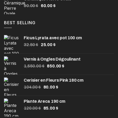
200.00 $
Le
Le
90.00
$
60.00
$
à
prix
prix
330.00 $
initial
actuel
était :
est :
BEST SELLING
90.00 $.
60.00 $.
Ficus Lyrata avec pot 100 cm
Le
Le
32.50
$
25.00
$
prix
prix
initial
actuel
Vernis à Ongles Dégoulinant
était :
est :
Le
Le
1,550.00
32.50 $.
$
850.00
25.00 $.
$
prix
prix
initial
actuel
Cerisier en Fleurs Pink 180 cm
était :
est :
Le
Le
104.00
$
80.00
$
1,550.00 $.
850.00 $.
prix
prix
initial
actuel
Plante Areca 190 cm
était :
est :
Le
Le
120.00
$
85.00
$
104.00 $.
80.00 $.
prix
prix