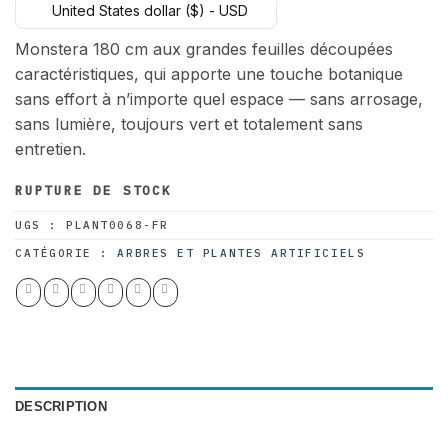
United States dollar ($) - USD
initial
actuel
était :
est :
Monstera 180 cm aux grandes feuilles découpées
104.00 $.
80.00 $.
caractéristiques, qui apporte une touche botanique
sans effort à n’importe quel espace — sans arrosage,
sans lumière, toujours vert et totalement sans
entretien.
RUPTURE DE STOCK
UGS :
PLANT0068-FR
CATÉGORIE :
ARBRES ET PLANTES ARTIFICIELS
DESCRIPTION