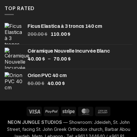
initial
actuel
était :
est :
TOP RATED
120.00 $.
85.00 $.
Ficus Elastica à 3 troncs 140 cm
Le
Le
200.00
$
110.00
$
prix
prix
initial
actuel
Céramique Nouvelle Incurvée Blanc
était :
est :
Plage
–
40.00
$
200.00 $.
70.00
$
110.00 $.
de
prix :
Orion PVC 40 cm
40.00 $
Le
Le
60.00
$
40.00
$
à
prix
prix
70.00 $
initial
actuel
était :
est :
60.00 $.
40.00 $.
Visa
PayPal
Stripe
MasterCard
Cash
On
NEON JUNGLE STUDIOS
— Showroom: Jdeideh, St. John
Delivery
Street, facing St. John Greek Orthodox church, Barbar Abou
Jawdeh, Metn, Lebanon · Tel: +961 1 244640 / +961 81