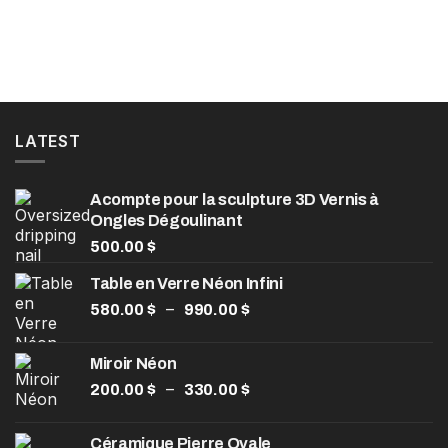
LATEST
Acompte pour la sculpture 3D Vernis à
Ongles Dégoulinant
500.00
$
Table en Verre Néon Infini
Plage
–
580.00
$
990.00
$
de
prix :
Miroir Néon
580.00 $
Plage
–
200.00
$
330.00
$
à
de
990.00 $
prix :
Céramique Pierre Ovale