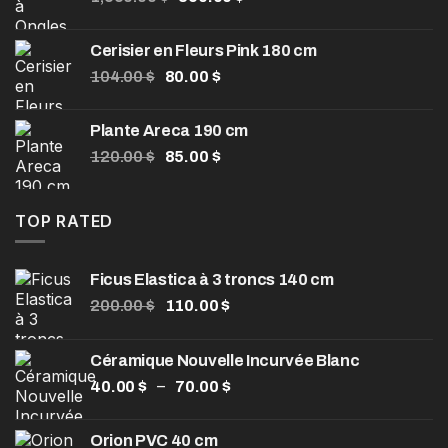
prix
prix
initial
actuel
Cerisier en Fleurs Pink 180 cm
était :
est :
Le
Le
104.00
$
80.00
$
1,550.00 $.
850.00 $.
prix
prix
initial
actuel
Plante Areca 190 cm
était :
est :
Le
Le
120.00
$
85.00
$
104.00 $.
80.00 $.
prix
prix
initial
actuel
était :
est :
TOP RATED
120.00 $.
85.00 $.
Ficus Elastica à 3 troncs 140 cm
Le
Le
200.00
$
110.00
$
prix
prix
initial
actuel
Céramique Nouvelle Incurvée Blanc
était :
est :
Plage
–
40.00
$
200.00 $.
70.00
$
110.00 $.
de
prix :
Orion PVC 40 cm
40.00 $