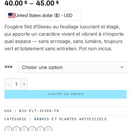
Plage
40.00
$
–
45.00
$
de
United States dollar ($) - USD
prix :
40.00 $
Fougère Nid d’Oiseau au feuillage luxuriant et étagé,
à
qui apporte un caractère vivant et vibrant à n’importe
45.00 $
quel espace — sans arrosage, sans lumière, toujours
vert et totalement sans entretien. Pot non inclus.
size
quantité de Fougère Nid d'Oiseau
AJOUTER AU PANIER
UGS :
NJS-PLT-23380-FR
CATÉGORIE :
ARBRES ET PLANTES ARTIFICIELS