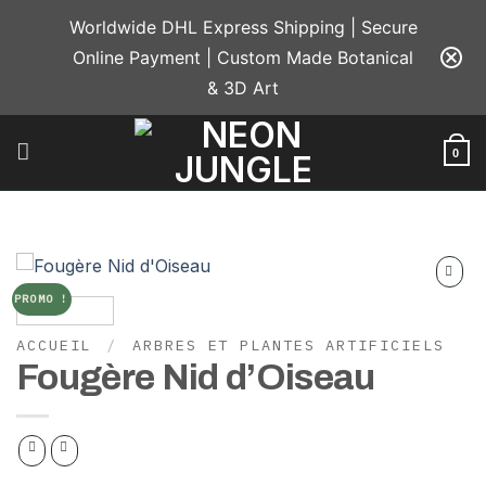
Passer
Worldwide DHL Express Shipping | Secure
au
Online Payment | Custom Made Botanical
contenu
& 3D Art
0
PROMO !
Add to
wishlist
ACCUEIL
/
ARBRES ET PLANTES ARTIFICIELS
Fougère Nid d’Oiseau