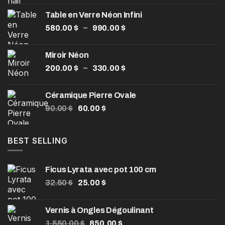
Table en Verre Néon Infini
Plage
–
580.00
$
990.00
$
de
prix :
Miroir Néon
580.00 $
Plage
–
200.00
$
330.00
$
à
de
990.00 $
prix :
Céramique Pierre Ovale
200.00 $
Le
Le
90.00
$
60.00
$
à
prix
prix
330.00 $
initial
actuel
était :
est :
BEST SELLING
90.00 $.
60.00 $.
Ficus Lyrata avec pot 100 cm
Le
Le
32.50
$
25.00
$
prix
prix
initial
actuel
Vernis à Ongles Dégoulinant
était :
est :
Le
Le
1,550.00
32.50 $.
$
850.00
25.00 $.
$