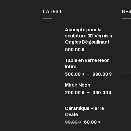
LATEST
BES
Acompte pour la
sculpture 3D Vernis à
Ongles Dégoulinant
500.00
$
Table en Verre Néon
Infini
Plage
–
580.00
$
990.00
$
de
Miroir Néon
prix :
580.00 
Plage
–
200.00
$
330.00
$
à
de
990.00 
prix :
Céramique Pierre
200.00 
Ovale
à
Le
Le
90.00
$
60.00
$
330.00 
prix
prix