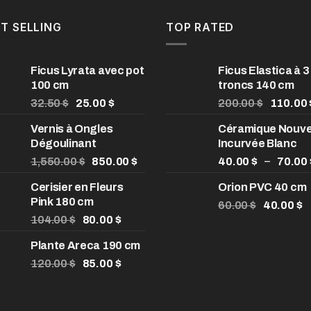
280.00 $.
200.00 $.
T SELLING
TOP RATED
Ficus Lyrata avec pot
Ficus Elastica à 3
100 cm
troncs 140 cm
Le
Le
Le
32.50
$
25.00
$
200.00
$
110.00
prix
prix
prix
Vernis à Ongles
Céramique Nouve
initial
actuel
initial
Dégoulinant
Incurvée Blanc
était :
est :
était :
32.50 $.
Le
25.00 $.
Le
200.00 
–
1,550.00
$
850.00
$
40.00
$
70.00
prix
prix
Cerisier en Fleurs
Orion PVC 40 cm
initial
actuel
Pink 180 cm
était :
est :
Le
L
60.00
$
40.00
$
$
Le
1,550.00 $.
Le
850.00 $.
prix
p
104.00
$
80.00
$
prix
prix
initial
a
Plante Areca 190 cm
$
initial
actuel
était :
es
$
était :
Le
est :
Le
60.00 $.
4
120.00
$
85.00
$
104.00 $.
prix
80.00 $.
prix
$
initial
actuel
était :
est :