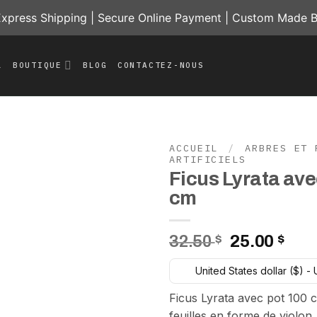
press Shipping | Secure Online Payment | Custom Made B
L
BOUTIQUE
BLOG
CONTACTEZ-NOUS
ACCUEIL
/
ARBRES ET 
ARTIFICIELS
Ficus Lyrata ave
Add to
wishlist
cm
Le
Le
32.50
$
25.00
$
prix
prix
United States dollar ($) -
initial
act
était :
est 
Ficus Lyrata avec pot 100 
32.50 $.
25.0
feuilles en forme de violon