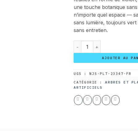
une touche botanique sans 
n’importe quel espace — s
sans lumière, toujours vert
sans entretien.
quantité de Ficus Lyrata ave
AJOUTER AU PA
UGS :
NJS-PLT-23347-FR
CATÉGORIE :
ARBRES ET PL
ARTIFICIELS