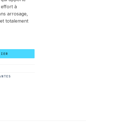
effort à
ans arrosage,
 et totalement
c pot 100 cm
NIER
ANTES