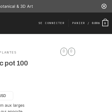
otanical & 3D Art
SE CONNECTER
PANIER /
0.00
$
0
PLANTES
c pot 100
 USD
uel
:
cm aux larges
0 $.
, qui apporte