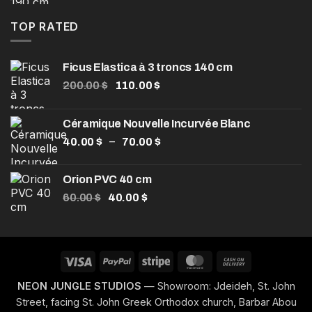
initial
actuel
était :
est :
TOP RATED
120.00 $.
85.00 $.
Ficus Elastica à 3 troncs 140 cm
Le
Le
200.00
$
110.00
$
prix
prix
initial
actuel
Céramique Nouvelle Incurvée Blanc
était :
est :
Plage
–
40.00
$
200.00 $.
70.00
$
110.00 $.
de
prix :
Orion PVC 40 cm
40.00 $
Le
Le
60.00
$
40.00
$
à
prix
prix
70.00 $
initial
actuel
était :
est :
60.00 $.
40.00 $.
Visa
PayPal
Stripe
MasterCard
Cash
On
NEON JUNGLE STUDIOS
— Showroom: Jdeideh, St. John
Delivery
Street, facing St. John Greek Orthodox church, Barbar Abou