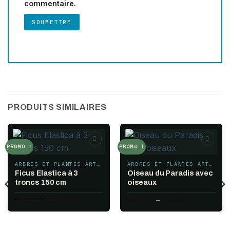
commentaire.
PRODUITS SIMILAIRES
PROMO !
PROMO !
Add to
Add to
wishlist
wishlist
ARBRES ET PLANTES ARTIFICIELS
ARBRES ET PLANTES ARTIFICIELS
Ficus Elastica à 3
Oiseau du Paradis avec
troncs 150 cm
oiseaux
Le
Le
Plage
160.00
$
100.00
$
55.00
$
–
75.00
$
prix
prix
de
initial
actuel
prix :
était :
est :
55.00 $