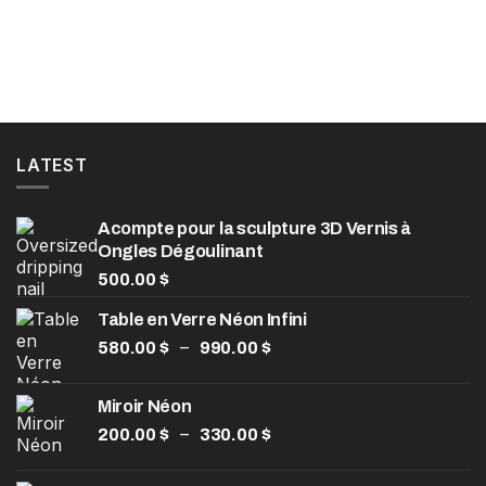
160.00 $.
100.00 $.
à
75.00 $
LATEST
Acompte pour la sculpture 3D Vernis à
Ongles Dégoulinant
500.00
$
Table en Verre Néon Infini
Plage
–
580.00
$
990.00
$
de
prix :
Miroir Néon
580.00 $
Plage
–
200.00
$
330.00
$
à
de
990.00 $
prix :