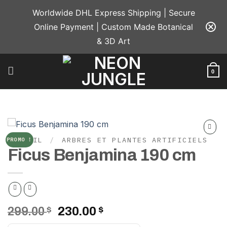
Passer
Worldwide DHL Express Shipping | Secure
au
Online Payment | Custom Made Botanical
contenu
& 3D Art
0
ACCUEIL
/
ARBRES ET PLANTES ARTIFICIELS
PROMO !
Add to
Ficus Benjamina 190 cm
wishlist
Le
Le
299.00
$
230.00
$
prix
prix