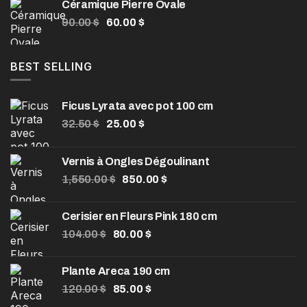
Céramique Pierre Ovale
200.00 $
Le
Le
90.00
$
60.00
$
à
prix
prix
330.00 $
initial
actuel
était :
est :
BEST SELLING
90.00 $.
60.00 $.
Ficus Lyrata avec pot 100 cm
Le
Le
32.50
$
25.00
$
prix
prix
initial
actuel
Vernis à Ongles Dégoulinant
était :
est :
Le
Le
1,550.00
32.50 $.
$
850.00
25.00 $.
$
prix
prix
initial
actuel
Cerisier en Fleurs Pink 180 cm
était :
est :
Le
Le
104.00
$
80.00
$
1,550.00 $.
850.00 $.
prix
prix
initial
actuel
Plante Areca 190 cm
était :
est :
Le
Le
120.00
$
85.00
$
104.00 $.
80.00 $.
prix
prix