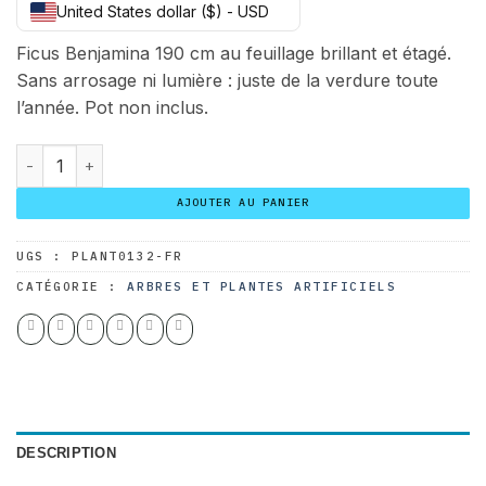
United States dollar ($) - USD
initial
actuel
était :
est :
Ficus Benjamina 190 cm au feuillage brillant et étagé.
299.00 $.
230.00 $.
Sans arrosage ni lumière : juste de la verdure toute
l’année. Pot non inclus.
quantité de Ficus Benjamina 190 cm
AJOUTER AU PANIER
UGS :
PLANT0132-FR
CATÉGORIE :
ARBRES ET PLANTES ARTIFICIELS
DESCRIPTION