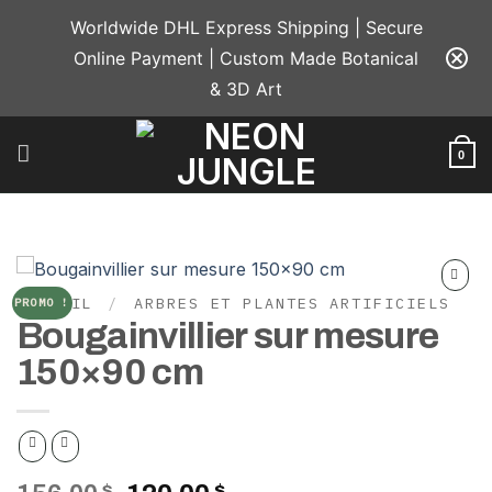
Passer
Worldwide DHL Express Shipping | Secure
au
Online Payment | Custom Made Botanical
contenu
& 3D Art
0
ACCUEIL
/
ARBRES ET PLANTES ARTIFICIELS
PROMO !
Add to
Bougainvillier sur mesure
wishlist
150×90 cm
$
$