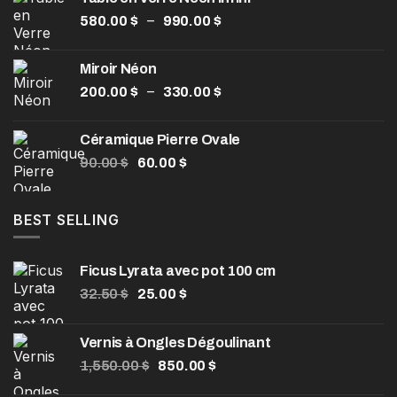
Plage
–
580.00
$
990.00
$
de
prix :
Miroir Néon
580.00 $
Plage
–
200.00
$
330.00
$
à
de
990.00 $
prix :
Céramique Pierre Ovale
200.00 $
Le
Le
90.00
$
60.00
$
à
prix
prix
330.00 $
initial
actuel
était :
est :
BEST SELLING
90.00 $.
60.00 $.
Ficus Lyrata avec pot 100 cm
Le
Le
32.50
$
25.00
$
prix
prix
initial
actuel
Vernis à Ongles Dégoulinant
était :
est :
Le
Le
1,550.00
32.50 $.
$
850.00
25.00 $.
$
prix
prix