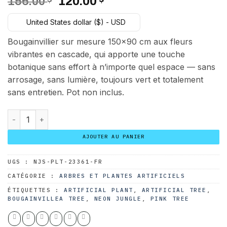
Le
Le
156.00
120.00
prix
prix
United States dollar ($) - USD
initial
actuel
était :
est :
Bougainvillier sur mesure 150×90 cm aux fleurs
156.00 $.
120.00 $.
vibrantes en cascade, qui apporte une touche
botanique sans effort à n’importe quel espace — sans
arrosage, sans lumière, toujours vert et totalement
sans entretien. Pot non inclus.
quantité de Bougainvillier sur mesure 150x90 cm
AJOUTER AU PANIER
UGS :
NJS-PLT-23361-FR
CATÉGORIE :
ARBRES ET PLANTES ARTIFICIELS
ÉTIQUETTES :
ARTIFICIAL PLANT
,
ARTIFICIAL TREE
,
BOUGAINVILLEA TREE
,
NEON JUNGLE
,
PINK TREE