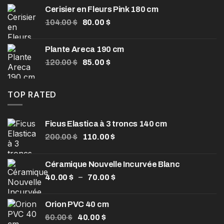
initial
actuel
Cerisier en Fleurs Pink 180 cm
était :
est :
Le
Le
104.00
$
80.00
$
1,550.00 $.
850.00 $.
prix
prix
initial
actuel
Plante Areca 190 cm
était :
est :
Le
Le
120.00
$
85.00
$
104.00 $.
80.00 $.
prix
prix
initial
actuel
était :
est :
TOP RATED
120.00 $.
85.00 $.
Ficus Elastica à 3 troncs 140 cm
Le
Le
200.00
$
110.00
$
prix
prix
initial
actuel
Céramique Nouvelle Incurvée Blanc
était :
est :
Plage
–
40.00
$
200.00 $.
70.00
$
110.00 $.
de
prix :
Orion PVC 40 cm
40.00 $
Le
Le
60.00
$
40.00
$
à