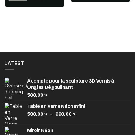
180.00
$
100.00
$
initial
actuel
prix
prix
était :
est :
initial
actuel
130.00 $.
70.00 $.
était :
est :
180.00 $.
100.00 $.
LATEST
Acompte pour la sculpture 3D Vernis à
Ongles Dégoulinant
500.00
$
Table en Verre Néon Infini
Plage
–
580.00
$
990.00
$
de
prix :
Miroir Néon
580.00 $