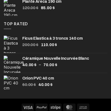
Plante Areca 190 cm
était :
est :
Le
Le
120.00
$
85.00
$
104.00 $.
80.00 $.
prix
prix
initial
actuel
était :
est :
TOP RATED
120.00 $.
85.00 $.
Ficus Elastica à 3 troncs 140 cm
Le
Le
200.00
$
110.00
$
prix
prix
initial
actuel
Céramique Nouvelle Incurvée Blanc
était :
est :
Plage
–
40.00
$
200.00 $.
70.00
$
110.00 $.
de
prix :
Orion PVC 40 cm
40.00 $
Le
Le
60.00
$
40.00
$
à
prix
prix
70.00 $
initial
actuel
était :
est :
60.00 $.
40.00 $.
Visa
PayPal
Stripe
MasterCard
Cash