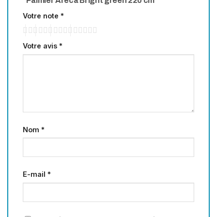
“Palmier Areca Bright green 220 cm”
Votre note
*
Votre avis
*
Nom
*
E-mail
*