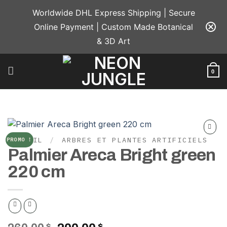
Passer
Worldwide DHL Express Shipping | Secure
au
Online Payment | Custom Made Botanical
contenu
& 3D Art
0
ACCUEIL
/
ARBRES ET PLANTES ARTIFICIELS
PROMO !
Add to
Palmier Areca Bright green
wishlist
220 cm
$
$