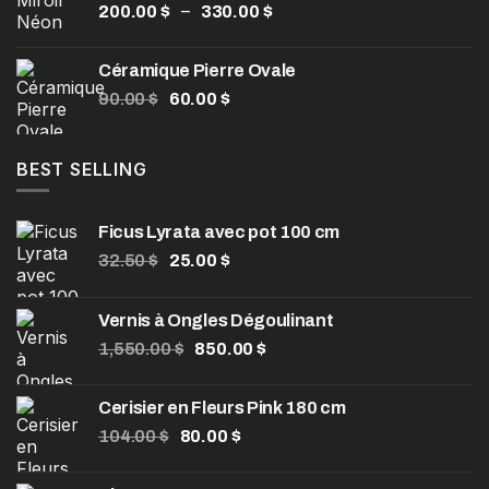
Plage
–
200.00
$
330.00
$
à
de
990.00 $
prix :
Céramique Pierre Ovale
200.00 $
Le
Le
90.00
$
60.00
$
à
prix
prix
330.00 $
initial
actuel
était :
est :
BEST SELLING
90.00 $.
60.00 $.
Ficus Lyrata avec pot 100 cm
Le
Le
32.50
$
25.00
$
prix
prix
initial
actuel
Vernis à Ongles Dégoulinant
était :
est :
Le
Le
1,550.00
32.50 $.
$
850.00
25.00 $.
$
prix
prix
initial
actuel
Cerisier en Fleurs Pink 180 cm
était :
est :
Le
Le
104.00
$
80.00
$
1,550.00 $.
850.00 $.
prix
prix
initial
actuel