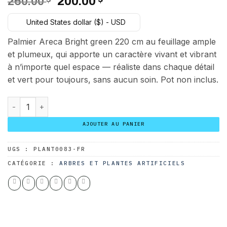
Le
Le
260.00
200.00
prix
prix
United States dollar ($) - USD
initial
actuel
était :
est :
Palmier Areca Bright green 220 cm au feuillage ample
260.00 $.
200.00 $.
et plumeux, qui apporte un caractère vivant et vibrant
à n’importe quel espace — réaliste dans chaque détail
et vert pour toujours, sans aucun soin. Pot non inclus.
quantité de Palmier Areca Bright green 220 cm
AJOUTER AU PANIER
UGS :
PLANT0083-FR
CATÉGORIE :
ARBRES ET PLANTES ARTIFICIELS