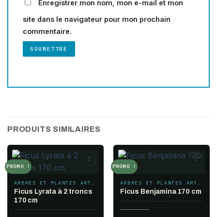
Enregistrer mon nom, mon e-mail et mon
site dans le navigateur pour mon prochain
commentaire.
PRODUITS SIMILAIRES
PROMO !
PROMO !
Add to
Add to
wishlist
wishlist
ARBRES ET PLANTES ARTIFICIELS
ARBRES ET PLANTES ARTIFICIELS
Ficus Lyrata à 2 troncs
Ficus Benjamina 170 cm
170 cm
Le
Le
130.00
$
70.00
$
prix
prix
Le
Le