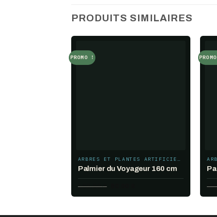
PRODUITS SIMILAIRES
PROMO !
PROMO
Add to
wishlist
ARBRES ET PLANTES ARTIFICIELS
Palmier du Voyageur 160 cm
Pa
Le
Le
150.00
$
80.00
$
20
prix
prix
initial
actuel
était :
est :
150.00 $.
80.00 $.