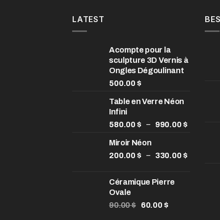
LATEST
BES
Acompte pour la
sculpture 3D Vernis à
Ongles Dégoulinant
500.00
$
Table en Verre Néon
Infini
Plage
–
580.00
$
990.00
$
de
Miroir Néon
prix :
580.00 
Plage
–
200.00
$
330.00
$
à
de
990.00 
prix :
Céramique Pierre
200.00 
Ovale
à
Le
Le
90.00
$
60.00
$
330.00 
prix
prix