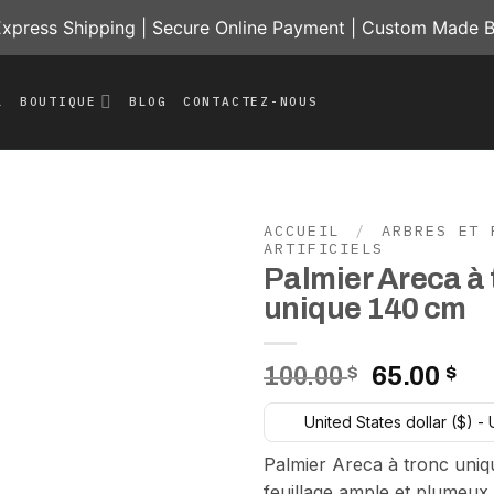
press Shipping | Secure Online Payment | Custom Made B
L
BOUTIQUE
BLOG
CONTACTEZ-NOUS
ACCUEIL
/
ARBRES ET 
ARTIFICIELS
Palmier Areca à 
Add to
wishlist
unique 140 cm
Le
Le
100.00
$
65.00
$
prix
pri
United States dollar ($) -
initial
ac
était :
est
Palmier Areca à tronc uni
100.00 $.
65.
feuillage ample et plumeux,