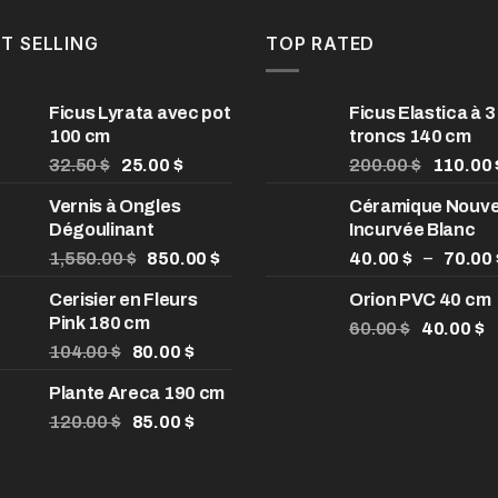
T SELLING
TOP RATED
Ficus Lyrata avec pot
Ficus Elastica à 3
100 cm
troncs 140 cm
Le
Le
Le
32.50
$
25.00
$
200.00
$
110.00
prix
prix
prix
Vernis à Ongles
Céramique Nouve
initial
actuel
initial
Dégoulinant
Incurvée Blanc
était :
est :
était :
32.50 $.
Le
25.00 $.
Le
200.00 
–
1,550.00
$
850.00
$
40.00
$
70.00
prix
prix
Cerisier en Fleurs
Orion PVC 40 cm
initial
actuel
Pink 180 cm
était :
est :
Le
L
60.00
$
40.00
$
$
Le
1,550.00 $.
Le
850.00 $.
prix
p
104.00
$
80.00
$
prix
prix
initial
a
Plante Areca 190 cm
$
initial
actuel
était :
es
$
était :
Le
est :
Le
60.00 $.
4
120.00
$
85.00
$
104.00 $.
prix
80.00 $.
prix
$
initial
actuel
était :
est :