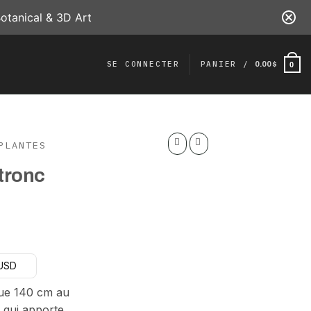
otanical & 3D Art
SE CONNECTER
PANIER /
0.00
$
0
PLANTES
tronc
x
 USD
tuel
 :
que 140 cm au
00 $.
 qui apporte