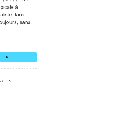
picale à
aliste dans
toujours, sans
tronc unique 140 cm
NIER
ANTES