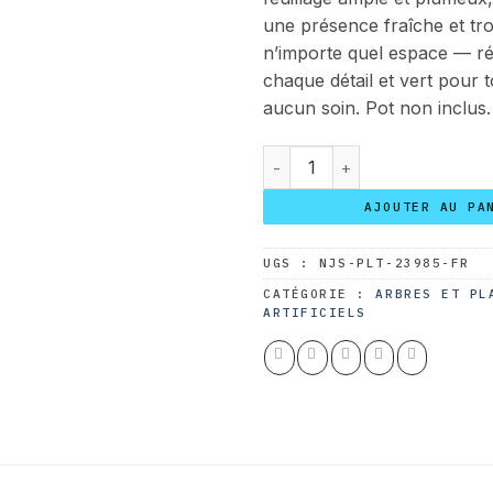
une présence fraîche et tro
n’importe quel espace — ré
chaque détail et vert pour 
aucun soin. Pot non inclus.
quantité de Palmier Areca à 
AJOUTER AU PA
UGS :
NJS-PLT-23985-FR
CATÉGORIE :
ARBRES ET PL
ARTIFICIELS