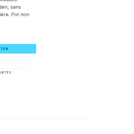
tien, sans
ière. Pot non
osa 160 cm
NIER
ANTES