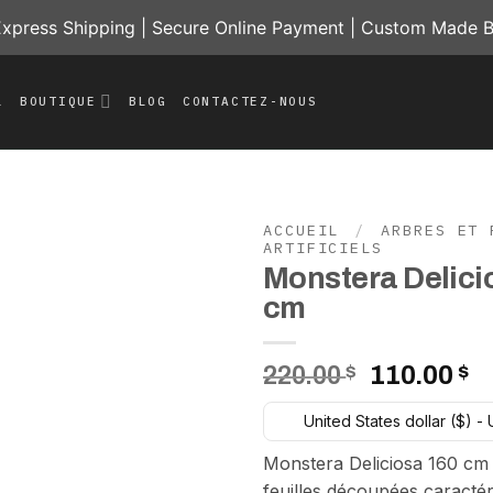
press Shipping | Secure Online Payment | Custom Made B
L
BOUTIQUE
BLOG
CONTACTEZ-NOUS
ACCUEIL
/
ARBRES ET 
ARTIFICIELS
Monstera Delici
Add to
wishlist
cm
Le
L
220.00
$
110.00
$
prix
pr
United States dollar ($) -
initial
a
était :
es
Monstera Deliciosa 160 cm
220.00 $.
11
feuilles découpées caractér