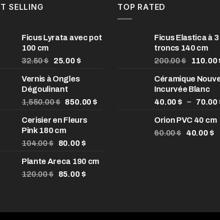
T SELLING
TOP RATED
Ficus Lyrata avec pot
Ficus Elastica à 3
100 cm
troncs 140 cm
Le
Le
Le
32.50
$
25.00
$
200.00
$
110.00
prix
prix
prix
Vernis à Ongles
Céramique Nouve
initial
actuel
initial
Dégoulinant
Incurvée Blanc
était :
est :
était :
32.50 $.
Le
25.00 $.
Le
200.00 
–
1,550.00
$
850.00
$
40.00
$
70.00
prix
prix
Cerisier en Fleurs
Orion PVC 40 cm
initial
actuel
Pink 180 cm
était :
est :
Le
L
60.00
$
40.00
$
$
Le
1,550.00 $.
Le
850.00 $.
prix
p
104.00
$
80.00
$
prix
prix
initial
a
Plante Areca 190 cm
$
initial
actuel
était :
es
$
était :
Le
est :
Le
60.00 $.
4
120.00
$
85.00
$
104.00 $.
prix
80.00 $.
prix
$
initial
actuel
était :
est :
120.00 $.
85.00 $.