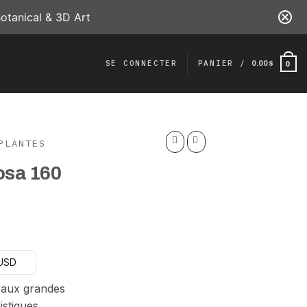
otanical & 3D Art
SE CONNECTER
PANIER /
0.00
$
0
PLANTES
osa 160
e
ix
 USD
ctuel
t :
 aux grandes
0.00 $.
istiques.