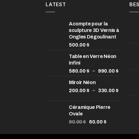
LATEST
BES
Acompte pour la
sculpture 3D Vernis à
Ongles Dégoulinant
500.00
$
Table en Verre Néon
Infini
Plage
–
580.00
$
990.00
$
de
Miroir Néon
prix :
580.00 
Plage
–
200.00
$
330.00
$
à
de
990.00 
prix :
Céramique Pierre
200.00 
Ovale
à
Le
Le
90.00
$
60.00
$
330.00 
prix
prix
initial
actuel