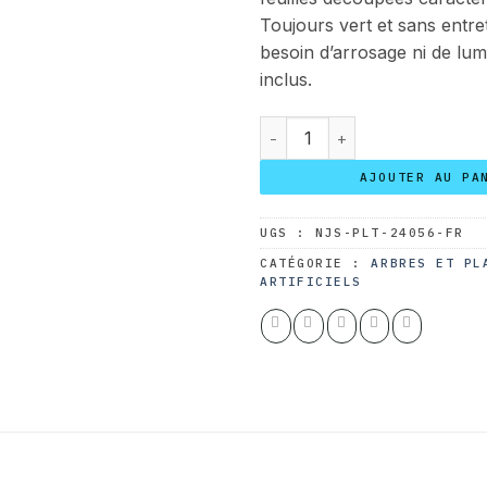
Toujours vert et sans entre
besoin d’arrosage ni de lum
inclus.
quantité de Monstera Delici
AJOUTER AU PA
UGS :
NJS-PLT-24056-FR
CATÉGORIE :
ARBRES ET PL
ARTIFICIELS