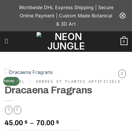
Passer
Worldwide DHL Express Shipping | Secure
au
Online Payment | Custom Made Botanical
contenu
& 3D Art
0
ACCUEIL
/
ARBRES ET PLANTES ARTIFICIELS
PROMO !
Add to
Dracaena Fragrans
wishlist
Plage
45.00
$
–
70.00
$
de