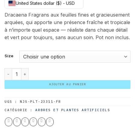
United States dollar ($) - USD
prix :
45.00 $
Dracaena Fragrans aux feuilles fines et gracieusement
à
arquées, qui apporte une présence fraîche et tropicale
70.00 $
à n’importe quel espace — réaliste dans chaque détail
et vert pour toujours, sans aucun soin. Pot non inclus.
Size
quantité de Dracaena Fragrans
AJOUTER AU PANIER
UGS :
NJS-PLT-23311-FR
CATÉGORIE :
ARBRES ET PLANTES ARTIFICIELS