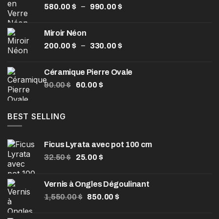
Plage
–
580.00
$
990.00
$
de
prix :
Miroir Néon
580.00 $
Plage
–
200.00
$
330.00
$
à
de
990.00 $
prix :
Céramique Pierre Ovale
200.00 $
Le
Le
90.00
$
60.00
$
à
prix
prix
330.00 $
initial
actuel
était :
est :
BEST SELLING
90.00 $.
60.00 $.
Ficus Lyrata avec pot 100 cm
Le
Le
32.50
$
25.00
$
prix
prix
initial
actuel
Vernis à Ongles Dégoulinant
était :
est :
Le
Le
1,550.00
32.50 $.
$
850.00
25.00 $.
$
prix
prix
initial
actuel