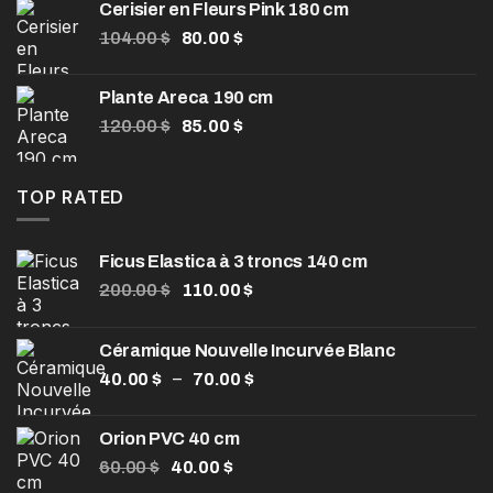
Cerisier en Fleurs Pink 180 cm
était :
est :
Le
Le
104.00
$
80.00
$
1,550.00 $.
850.00 $.
prix
prix
initial
actuel
Plante Areca 190 cm
était :
est :
Le
Le
120.00
$
85.00
$
104.00 $.
80.00 $.
prix
prix
initial
actuel
était :
est :
TOP RATED
120.00 $.
85.00 $.
Ficus Elastica à 3 troncs 140 cm
Le
Le
200.00
$
110.00
$
prix
prix
initial
actuel
Céramique Nouvelle Incurvée Blanc
était :
est :
Plage
–
40.00
$
200.00 $.
70.00
$
110.00 $.
de
prix :
Orion PVC 40 cm
40.00 $
Le
Le
60.00
$
40.00
$
à
prix
prix
70.00 $