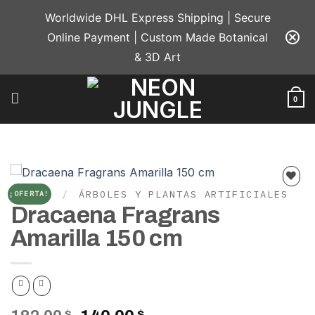
Saltar
Worldwide DHL Express Shipping | Secure
al
Online Payment | Custom Made Botanical
contenido
& 3D Art
0
INICIO
/
ÁRBOLES Y PLANTAS ARTIFICIALES
¡OFERTA!
Add to
Dracaena Fragrans
wishlist
Amarilla 150 cm
$
$