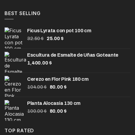
hasta
precios:
990.00 $
desde
BEST SELLING
30.00 $
hasta
Ficus Lyrata con pot 100 cm
45.00 $
El
El
32.50
$
25.00
$
precio
precio
original
actual
Escultura de Esmalte de Uñas Goteante
era:
es:
1,400.00
32.50 $.
$
25.00 $.
Cerezo en Flor Pink 180 cm
El
El
104.00
$
80.00
$
precio
precio
original
actual
Planta Alocasia 130 cm
era:
es:
El
El
100.00
$
80.00
$
104.00 $.
80.00 $.
precio
precio
original
actual
era:
es:
TOP RATED