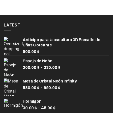
LATEST
Anticipo para la escultura 3D Esmalte de
Uñas Goteante
500.00
$
Espejo de Neón
Rango
-
200.00
$
330.00
$
de
precios:
Mesa de Cristal Neón Infinity
desde
Rango
-
580.00
$
990.00
$
200.00 $
de
hasta
precios:
330.00 $
Hormigón
desde
Rango
-
30.00
$
45.00
$
580.00 $
de