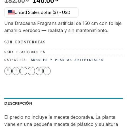
El
El
182.00
140.00
precio
precio
United States dollar ($) - USD
original
actual
era:
es:
Una Dracaena Fragrans artificial de 150 cm con follaje
182.00 $.
140.00 $.
amarillo verdoso — realista y sin mantenimiento.
SIN EXISTENCIAS
SKU:
PLANT0048-ES
CATEGORÍA:
ÁRBOLES Y PLANTAS ARTIFICIALES
DESCRIPCIÓN
El precio no incluye la maceta decorativa. La planta
viene en una pequeña maceta de plástico y su altura