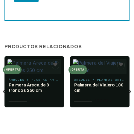
PRODUCTOS RELACIONADOS
¡OFERTA!
¡OFERTA!
Add to
Add to
wishlist
wishlist
ÁRBOLES Y PLANTAS ARTIFICIALES
ÁRBOLES Y PLANTAS ARTIFICIALES
Palmera Areca de 8
Palmera del Viajero 180
troncos 250 cm
cm
El
El
El
El
450.00
$
300.00
$
200.00
$
130.00
$
precio
precio
precio
precio
original
actual
original
actual
era:
es:
era:
es:
450.00 $.
300.00 $.
200.00 $.
130.00 $.