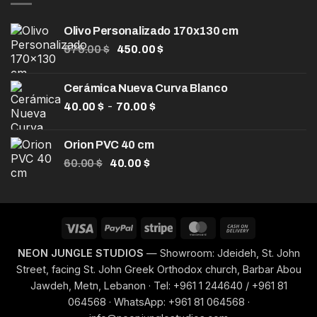
100.00 $.
80.00 $.
Olivo Personalizado 170x130 cm
El
El
575.00
$
450.00
$
precio
precio
original
actual
Cerámica Nueva Curva Blanco
era:
es:
Rango
-
40.00
$
575.00 $.
70.00
$
450.00 $.
de
precios:
Orion PVC 40 cm
desde
El
El
60.00
$
40.00
$
40.00 $
precio
precio
hasta
original
actual
70.00 $
era:
es:
60.00 $.
40.00 $.
Visa
PayPal
Stripe
MasterCard
Cash
On
NEON JUNGLE STUDIOS
— Showroom: Jdeideh, St. John
Delivery
Street, facing St. John Greek Orthodox church, Barbar Abou
Jawdeh, Metn, Lebanon · Tel: +961 1 244640 / +961 81
064568 · WhatsApp: +961 81 064568 ·