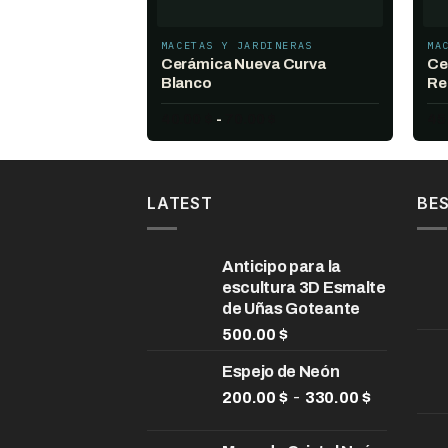
MACETAS Y JARDINERAS
MA
Cerámica Nueva Curva
Ce
Blanco
Re
Rango
40.00
$
-
70.00
$
45
de
precios:
desde
40.00 $
hasta
LATEST
BES
70.00 $
Anticipo para la
escultura 3D Esmalte
de Uñas Goteante
500.00
$
Espejo de Neón
Rango
-
200.00
$
330.00
$
de
precios: