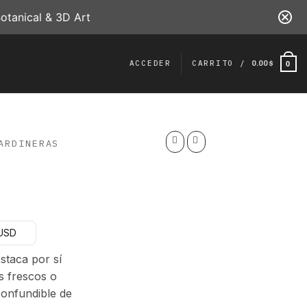
otanical & 3D Art
ACCEDER
CARRITO /
0.00
$
0
ARDINERAS
ngo
 USD
cios:
sde
staca por sí
00 $
s frescos o
ta
nconfundible de
00 $