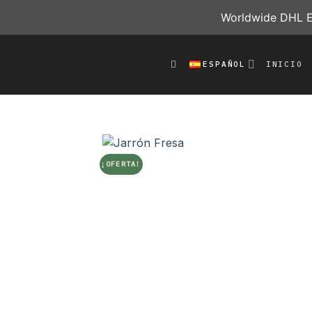
Worldwide DHL Ex
Saltar
al
ESPAÑOL
INICIO
contenido
¡OFERTA!