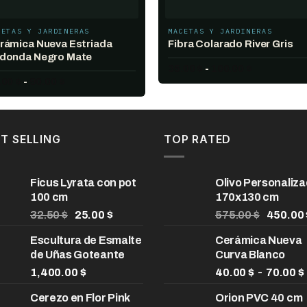
CETAS Y JARDINERAS
MACETAS Y JARDINERAS
rámica Nueva Estriada
Fibra Colarado River Gris
donda Negro Mate
Rango
35.00
$
-
100.00
$
de
Rango
.00
$
-
90.00
$
precios:
de
desde
precios:
35.00 $
desde
hasta
45.00 $
100.00 $
hasta
T SELLING
TOP RATED
90.00 $
Ficus Lyrata con pot
Olivo Personaliz
100 cm
170x130 cm
El
El
El
32.50
$
25.00
$
575.00
$
450.00
precio
precio
precio
Escultura de Esmalte
Cerámica Nueva
original
actual
original
de Uñas Goteante
Curva Blanco
era:
es:
era:
32.50 $.
25.00 $.
575.00 
-
1,400.00
$
40.00
$
70.00
$
Cerezo en Flor Pink
Orion PVC 40 cm