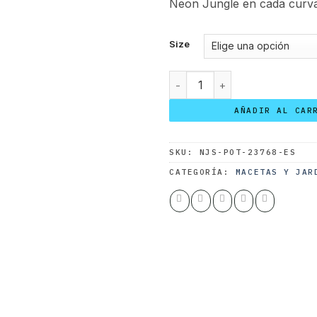
Neon Jungle en cada curva
Size
Jarrón Fresa cantidad
AÑADIR AL CAR
SKU:
NJS-POT-23768-ES
CATEGORÍA:
MACETAS Y JAR