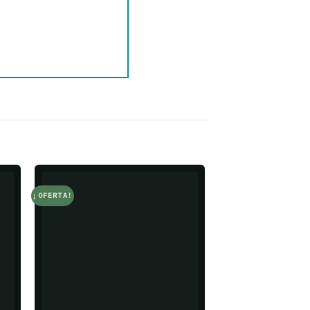
¡OFERTA!
¡OFERTA!
o
Add to
t
wishlist