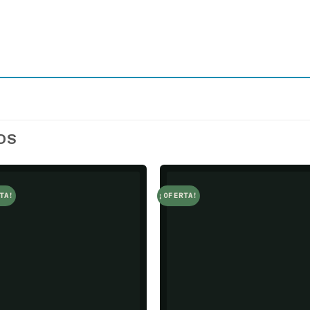
OS
TA!
¡OFERTA!
Add to
Add t
wishlist
wishlis