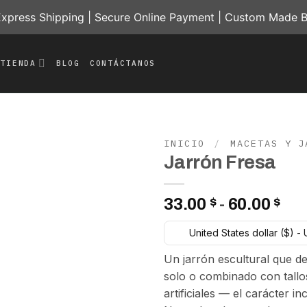
press Shipping | Secure Online Payment | Custom Made B
TIENDA
BLOG
CONTÁCTANOS
INICIO
/
MACETAS Y J
Jarrón Fresa
Add to
wishlist
Ra
33.00
$
-
60.00
$
de
United States dollar ($) -
pre
de
Un jarrón escultural que de
33.
solo o combinado con tallo
has
artificiales — el carácter i
60.